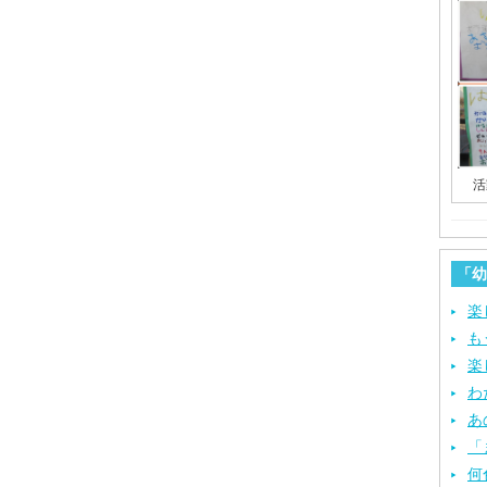
活
「幼
楽
も
楽
わ
あ
「
何