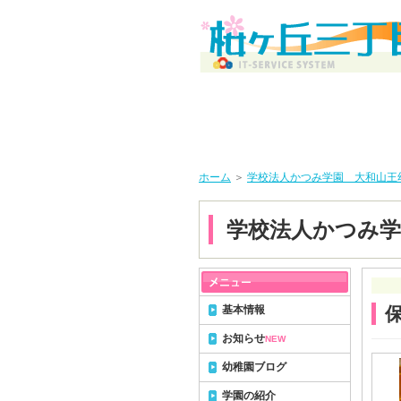
ホーム
＞
学校法人かつみ学園 大和山王
学校法人かつみ学
基本情報
お知らせ
NEW
幼稚園ブログ
学園の紹介