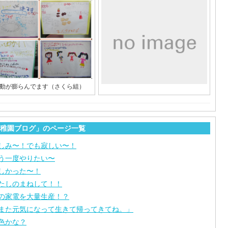
動が膨らんでます（さくら組）
稚園ブログ」のページ一覧
しみ〜！でも寂しい〜！
う一度やりたい〜
しかった〜！
たしのまねして！！
の家電を大量生産！？
また元気になって生きて帰ってきてね。」
色かな？