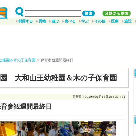
利用する
買物
遊ぶ
食べる
学ぶ
その他
医療
施設
幼稚園＆木の子保育園
＞ 保育参観週間最終日
園 大和山王幼稚園＆木の子保育園
更新日：2019年01月18日18：33：31
保育参観週間最終日