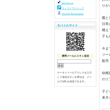
del.icio.us
りが
ライブドアクリップ
Google Bookmarks
園と
日常
構え
子も
今ま
ツー
携帯メールにＵＲＬ送信
販売
幼稚
ケータイメールアドレスを入力
して送信ボタンを押せば、メー
のリ
ルでURLを送信できます。
子ど
来月