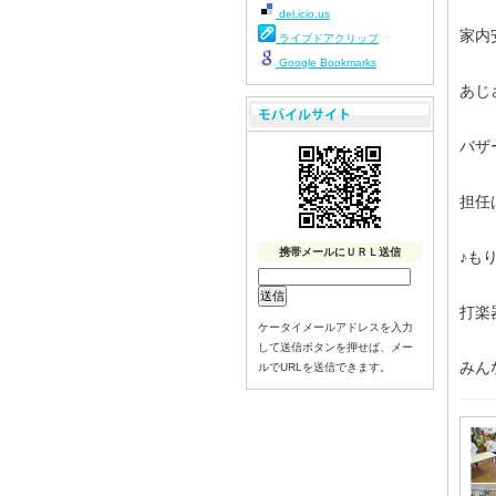
del.icio.us
家内
ライブドアクリップ
Google Bookmarks
あじ
バザ
担任
携帯メールにＵＲＬ送信
♪も
打楽
ケータイメールアドレスを入力
して送信ボタンを押せば、メー
みん
ルでURLを送信できます。