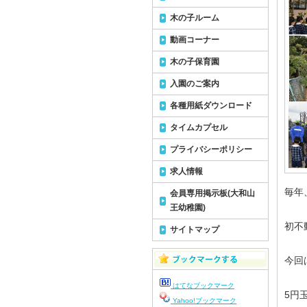
木の子ルーム
動画コーナー
木の子保育園
入園のご案内
各種用紙ダウンロード
タイムカプセル
プライバシーポリシー
求人情報
毎年
会員専用掲示板(大和山
王幼稚園)
初不
サイトマップ
今回
はてなブックマーク
5円
Yahoo!ブックマーク