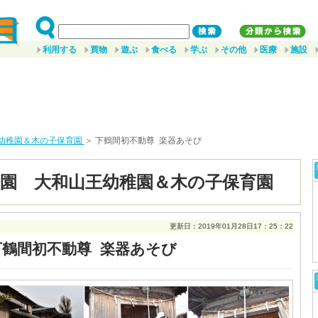
利用する
買物
遊ぶ
食べる
学ぶ
その他
医療
施設
幼稚園＆木の子保育園
＞ 下鶴間初不動尊 楽器あそび
園 大和山王幼稚園＆木の子保育園
更新日：2019年01月28日17：25：22
下鶴間初不動尊 楽器あそび