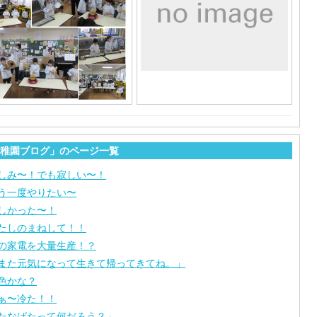
稚園ブログ」のページ一覧
しみ〜！でも寂しい〜！
う一度やりたい〜
しかった〜！
たしのまねして！！
の家電を大量生産！？
また元気になって生きて帰ってきてね。」
色かな？
ぁ〜冷た！！
たなばたって何だろう？」