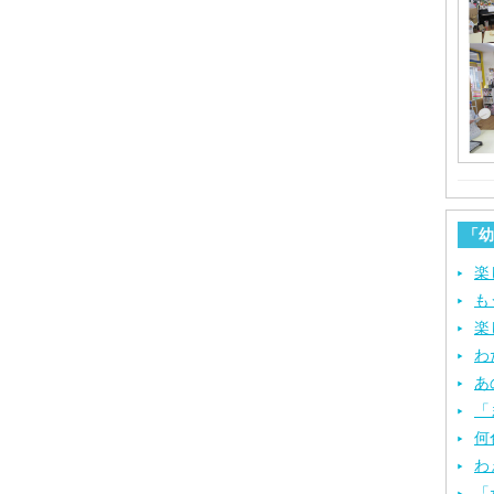
「幼
楽
も
楽
わ
あ
「
何
わ
「