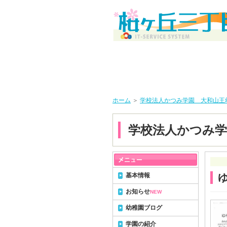
ホーム
＞
学校法人かつみ学園 大和山王
学校法人かつみ学
基本情報
お知らせ
NEW
幼稚園ブログ
学園の紹介