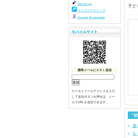
del.icio.us
子ど
ライブドアクリップ
Google Bookmarks
携帯メールにＵＲＬ送信
ケータイメールアドレスを入力
して送信ボタンを押せば、メー
ルでURLを送信できます。
「幼
楽
も