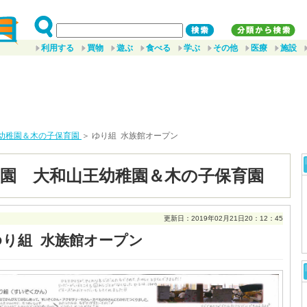
利用する
買物
遊ぶ
食べる
学ぶ
その他
医療
施設
幼稚園＆木の子保育園
＞ ゆり組 水族館オープン
園 大和山王幼稚園＆木の子保育園
更新日：2019年02月21日20：12：45
ゆり組 水族館オープン