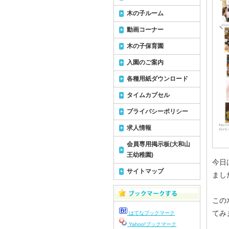
木の子ルーム
動画コーナー
木の子保育園
入園のご案内
各種用紙ダウンロード
タイムカプセル
プライバシーポリシー
求人情報
会員専用掲示板(大和山
王幼稚園)
今日
サイトマップ
まし
この
てみ
はてなブックマーク
Yahoo!ブックマーク