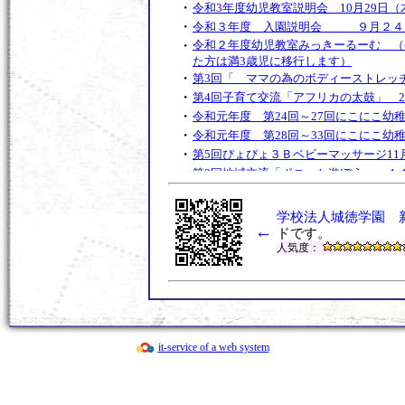
・
令和3年度幼児教室説明会 10月29日（
・
令和３年度 入園説明会 ９月２４
・
令和２年度幼児教室みっきーるーむ （令
た方は満3歳児に移行します）
・
第3回「 ママの為のボディーストレッ
・
第4回子育て交流「アフリカの太鼓」 2
・
令和元年度 第24回～27回にこにこ幼
・
令和元年度 第28回～33回にこにこ幼
・
第5回ぴょぴょ３Ｂベビーマッサージ11月
・
第3回地域交流「ポニーと遊ぼう」 １
・
第4回ぴょぴょ３Ｂベビーマッサージ10月
・
令和元年度 第2１回～２3回にこにこ
学校法人城徳学園 
・
←
第３回 子育て交流なかよしランド
ドです。
・
人気度：
令和２年度幼児教室みっきーるーむ 説明
・
平成31年度 第１６回～２０回にこに
・
第2回地域交流なかよしランド「しゃぼ
・
令和２年度Open幼稚園（入園説明会
・
第1回地域交流「ちびっこ夏まつり」
・
第3回ぴょぴょ３Ｂベビーマッサージ9月
it-service of a web system
・
平成31年度 第１３回～1６回にこにこ
・
第2回子育て交流なかよしランド「体操
う！」