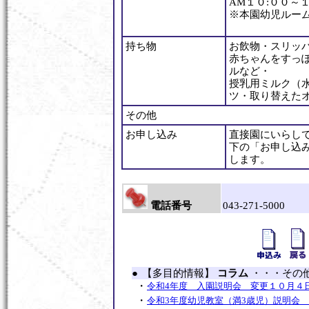
AM１０:００～１
※本園幼児ルー
持ち物
お飲物・スリッ
赤ちゃんをすっ
ルなど・
授乳用ミルク（
ツ・取り替えた
その他
お申し込み
直接園にいらし
下の「お申し込
します。
電話番号
043-271-5000
●
【多目的情報】
コラム
・・・その
・
令和4年度 入園説明会 変更１０月４
・
令和3年度幼児教室（満3歳児）説明会 