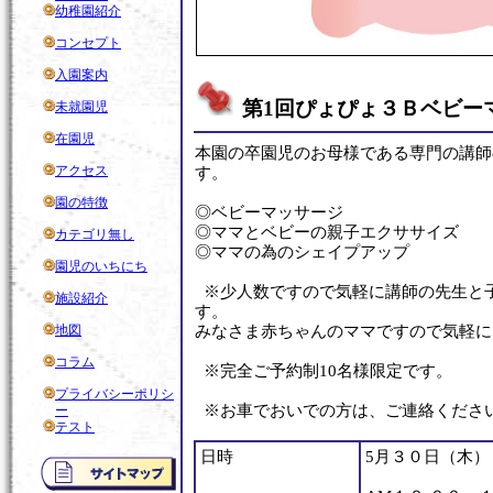
幼稚園紹介
コンセプト
入園案内
第1回ぴょぴょ３Ｂベビー
未就園児
在園児
本園の卒園児のお母様である専門の講師
アクセス
す。
園の特徴
◎ベビーマッサージ
◎ママとベビーの親子エクササイズ
カテゴリ無し
◎ママの為のシェイプアップ
園児のいちにち
※少人数ですので気軽に講師の先生と
施設紹介
す。
地図
みなさま赤ちゃんのママですので気軽に
コラム
※完全ご予約制10名様限定です。
プライバシーポリシ
※お車でおいでの方は、ご連絡くださ
ー
テスト
日時
5月３０日（木）