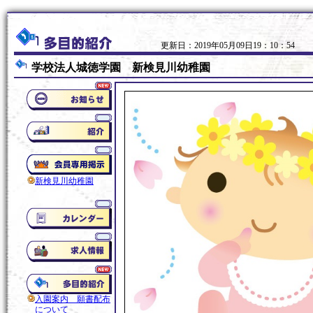
更新日：2019年05月09日19：10：54
学校法人城徳学園 新検見川幼稚園
新検見川幼稚園
入園案内 願書配布
について