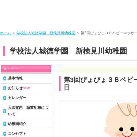
ホーム
＞
学校法人城徳学園 新検見川幼稚園
＞ 第3回ぴょぴょ３Ｂベビーマッサー
学校法人城徳学園 新検見川幼稚園
基本情報
第3回ぴょぴょ３Ｂベビ
日
お知らせ
NEW
カレンダー
入園案内 願書配布につ
いて
幼稚園紹介
コンセプト