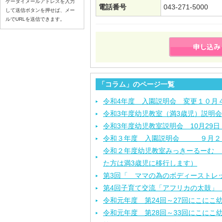
ケータイメールアドレスを入力
電話番号
043-271-5000
して送信ボタンを押せば、メー
ルでURLを送信できます。
「コラム」のページ一覧
令和4年度 入園説明会 変更１０月
令和3年度幼児教室（満3歳児）説明会
令和3年度幼児教室説明会 10月29
令和３年度 入園説明会 ９月２
令和２年度幼児教室みっきーるーむ （
た方は満3歳児に移行します）
第3回「 ママの為のボディーストレ
第4回子育て交流「アフリカの太鼓」 
令和元年度 第24回～27回にこにこ
令和元年度 第28回～33回にこにこ