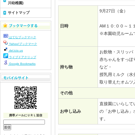
川幼稚園)
9月27日（金）
サイトマップ
日時
AM１０:００～１
※本園幼児ルーム
はてなブックマーク
Yahoo!ブックマーク
del.icio.us
お飲物・スリッパ
ライブドアクリップ
赤ちゃんをすっぽ
Google Bookmarks
持ち物
など・
授乳用ミルク（水
取り替えたオムツ
その他
直接園にいらして
お申し込み
の「お申し込み」
携帯メールにＵＲＬ送信
す。