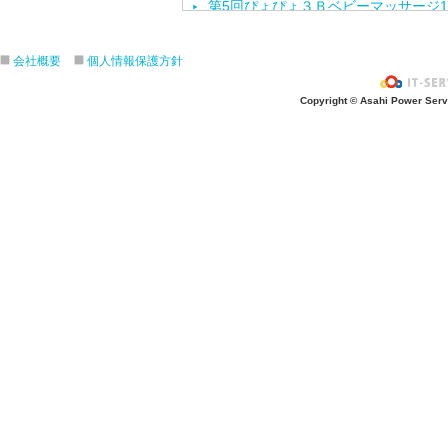
第5回ぴょぴょ３Ｂベビーマッサージ1
第3回地域交流「ポニーと遊ぼう」 
第4回ぴょぴょ３Ｂベビーマッサージ1
会社概要
個人情報保護方針
令和元年度 第2１回～２3回にこに
Copyright © Asahi Power Servic
第３回 子育て交流なかよしランド
令和２年度幼児教室みっきーるーむ 説
平成31年度 第１６回～２０回にこ
第2回地域交流なかよしランド「しゃ
令和２年度Open幼稚園（入園説明
第1回地域交流「ちびっこ夏まつり」
第3回ぴょぴょ３Ｂベビーマッサージ9
平成31年度 第１３回～1６回にこ
第2回子育て交流なかよしランド「体
う！」
第２回ぴょぴょ３Ｂベビーマッサージ
第３回子育て講演会「聞かせや。けい
平成31年度 第9回～12回にこにこ
平成31年度幼児教室みっきーるーむ