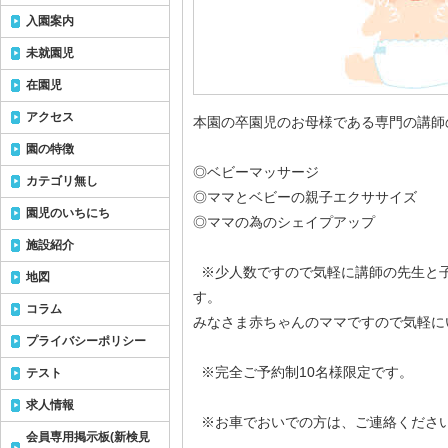
入園案内
未就園児
在園児
アクセス
本園の卒園児のお母様である専門の講師
園の特徴
◎ベビーマッサージ
カテゴリ無し
◎ママとベビーの親子エクササイズ
園児のいちにち
◎ママの為のシェイプアップ
施設紹介
※少人数ですので気軽に講師の先生と
地図
す。
コラム
みなさま赤ちゃんのママですので気軽に
プライバシーポリシー
※完全ご予約制10名様限定です。
テスト
求人情報
※お車でおいでの方は、ご連絡くださ
会員専用掲示板(新検見