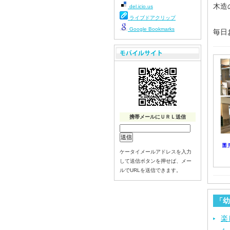
木造
del.icio.us
ライブドアクリップ
Google Bookmarks
毎日
携帯メールにＵＲＬ送信
ケータイメールアドレスを入力
して送信ボタンを押せば、メー
ルでURLを送信できます。
「幼
楽