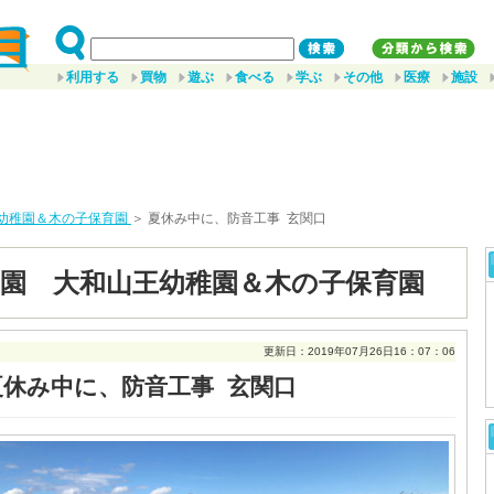
利用する
買物
遊ぶ
食べる
学ぶ
その他
医療
施設
幼稚園＆木の子保育園
＞ 夏休み中に、防音工事 玄関口
園 大和山王幼稚園＆木の子保育園
更新日：2019年07月26日16：07：06
夏休み中に、防音工事 玄関口