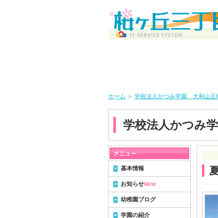
ホーム
＞
学校法人かつみ学園 大和山王
学校法人かつみ学
基本情報
お知らせ
NEW
幼稚園ブログ
学園の紹介