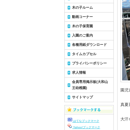
木の子ルーム
動画コーナー
木の子保育園
入園のご案内
各種用紙ダウンロード
タイムカプセル
プライバシーポリシー
求人情報
会員専用掲示板(大和山
王幼稚園)
園児
サイトマップ
真夏
大汗
はてなブックマーク
Yahoo!ブックマーク