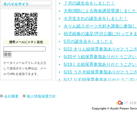
７月の誕生会をしました！
大和消防による救命講習受講しました
６月生まれの誕生会をしました！
きりん組スポーツ大好き講座に参加し
幼児組春の遠足/芹沢公園に行ってき
5月の誕生会をしました１
携帯メールにＵＲＬ送信
5/22 きりん組保育参加ありがとうご
5/20ぞう組保育参加ありがとうござ
ケータイメールアドレスを入力
5/19くま組保育参加ありがとうござ
して送信ボタンを押せば、メー
5/15 うさぎ組保育参加ありがとうご
ルでURLを送信できます。
5/12 りす組保育参加ありがとうござ
5/8ひよこ組保育参加ありがとうござ
４月生まれの誕生会をしました。
会社概要
個人情報保護方針
入園進級おめでとうございます！
Copyright © Asahi Power Servic
３月の誕生会をしました。
きりんさんとのお別れ会をしました！
2月生れの誕生会
きりんお別れ遠足/江の島水族館