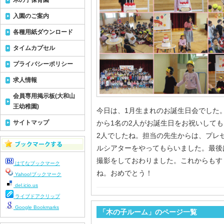
木の子保育園
入園のご案内
各種用紙ダウンロード
タイムカプセル
プライバシーポリシー
求人情報
会員専用掲示板(大和山
王幼稚園)
今日は、1月生まれのお誕生日会でした
サイトマップ
から1名の2人がお誕生日をお祝いして
2人でしたね。担当の先生からは、プレ
ルシアターをやってもらいました。最後
撮影をしておわりました。これからもす
はてなブックマーク
ね。おめでとう！
Yahoo!ブックマーク
del.icio.us
ライブドアクリップ
Google Bookmarks
「木の子ルーム」のページ一覧