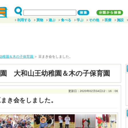
利用する
買物
遊ぶ
食べる
学ぶ
その他
医療
施設
幼稚園＆木の子保育園
＞ 豆まき会をしました。
園 大和山王幼稚園＆木の子保育園
更新日：2020年02月04日12：16：06
豆まき会をしました。