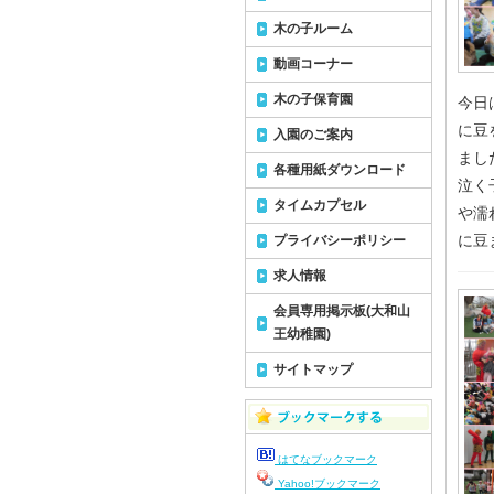
木の子ルーム
動画コーナー
木の子保育園
今日
に豆
入園のご案内
まし
各種用紙ダウンロード
泣く
タイムカプセル
や濡
に豆
プライバシーポリシー
求人情報
会員専用掲示板(大和山
王幼稚園)
サイトマップ
はてなブックマーク
Yahoo!ブックマーク