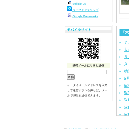
del.icio.us
ライブドアクリップ
Google Bookmarks
「木
７
大
６
き
携帯メールにＵＲＬ送信
幼
5
5
ケータイメールアドレスを入力
して送信ボタンを押せば、メー
5
ルでURLを送信できます。
5
5
5
5
４