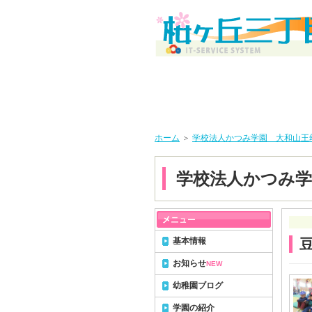
ホーム
＞
学校法人かつみ学園 大和山王
学校法人かつみ学
基本情報
お知らせ
NEW
幼稚園ブログ
学園の紹介