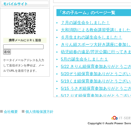
「木の子ルーム」のページ一覧
７月の誕生会をしました！
大和消防による救命講習受講しました
６月生まれの誕生会をしました！
携帯メールにＵＲＬ送信
きりん組スポーツ大好き講座に参加し
幼児組春の遠足/芹沢公園に行ってき
5月の誕生会をしました１
ケータイメールアドレスを入力
して送信ボタンを押せば、メー
5/22 きりん組保育参加ありがとうご
ルでURLを送信できます。
5/20ぞう組保育参加ありがとうござ
5/19くま組保育参加ありがとうござ
5/15 うさぎ組保育参加ありがとうご
5/12 りす組保育参加ありがとうござ
5/8ひよこ組保育参加ありがとうござ
４月生まれの誕生会をしました。
会社概要
個人情報保護方針
入園進級おめでとうございます！
Copyright © Asahi Power Servic
３月の誕生会をしました。