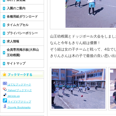
木の子保育園
入園のご案内
各種用紙ダウンロード
タイムカプセル
プライバシーポリシー
山王幼稚園とドッジボール大会をしまし
求人情報
なんと今年もきりん組は優勝！
ぞう組は女の子チームと戦って、4位で
会員専用掲示板(大和山
王幼稚園)
きりんさんは木の子で最後の良い思い出
サイトマップ
はてなブックマーク
Yahoo!ブックマーク
del.icio.us
ライブドアクリップ
Google Bookmarks