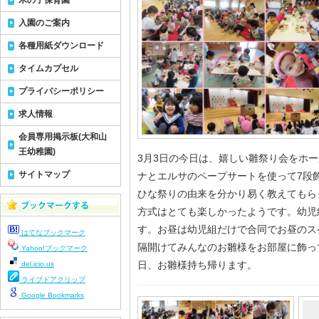
木の子保育園
入園のご案内
各種用紙ダウンロード
タイムカプセル
プライバシーポリシー
求人情報
会員専用掲示板(大和山
王幼稚園)
3月3日の今日は、嬉しい雛祭り会をホ
サイトマップ
ナとエルサのペープサートを使って7段
ひな祭りの由来を分かり易く教えてもら
方式はとても楽しかったようです。幼児
す。お昼は幼児組だけで合同でお昼のス
はてなブックマーク
隔開けてみんなのお雛様をお部屋に飾っ
Yahoo!ブックマーク
日、お雛様持ち帰ります。
del.icio.us
ライブドアクリップ
Google Bookmarks