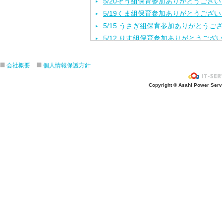
5/20ぞう組保育参加ありがとうござ
5/19くま組保育参加ありがとうござ
5/15 うさぎ組保育参加ありがとうご
5/12 りす組保育参加ありがとうござ
5/8ひよこ組保育参加ありがとうござ
４月生まれの誕生会をしました。
会社概要
個人情報保護方針
入園進級おめでとうございます！
Copyright © Asahi Power Servic
３月の誕生会をしました。
きりんさんとのお別れ会をしました！
2月生れの誕生会
きりんお別れ遠足/江の島水族館
1月 生れお誕生会をしました！
12月 生れお誕生会をしました！
11月 生れお誕生会
3.4.5歳秋の遠足/引地台公園
ハロウィンパーティー楽しかったね❣
ハロウィンパーティー楽しかったね❣
10月生まれ誕生会