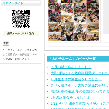
携帯メールにＵＲＬ送信
ケータイメールアドレスを入力
して送信ボタンを押せば、メー
「木の子ルーム」のページ一覧
ルでURLを送信できます。
７月の誕生会をしました！
大和消防による救命講習受講しました
６月生まれの誕生会をしました！
きりん組スポーツ大好き講座に参加し
幼児組春の遠足/芹沢公園に行ってき
5月の誕生会をしました１
5/22 きりん組保育参加ありがとうご