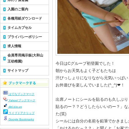
木の子保育園
入園のご案内
各種用紙ダウンロード
タイムカプセル
プライバシーポリシー
求人情報
会員専用掲示板(大和山
王幼稚園)
今日はCグループ初登園でした！
朝からお天気もよく子どもたちは
サイトマップ
汗びっしょりになりながら元気いっぱい
お外遊びを楽しんでいました(^_^)❤！
はてなブックマーク
出席ノートにシールを貼るのも久しぶり
Yahoo!ブックマーク
貼るのー？？どうしたらいいのー？」な
del.icio.us
ライブドアクリップ
た(笑)
Google Bookmarks
シールには自分の名前を鉛筆でかきまし
「かけるかな～？？」と聞くと「お家で