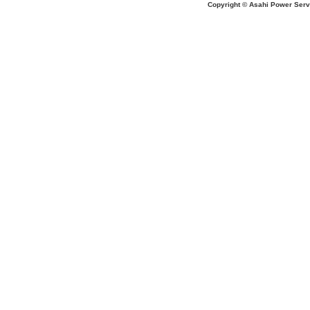
Copyright © Asahi Power Servic
あの先生はだ〜れ？
にんじんいれるー？
みんなが切った紙が、、、
大きくジャンプ！
旅行に行こう〜！！
お菓子のおうち
ダイオウイカ獲るぞ〜！！
ちけっと作ろう〜！
シャボン玉実験！
紙粘土で𓏸𓏸づくり
ご飯屋さんでーす！
キラキラしてる〜！！
ぐーぱー！ぐーぱー！
おっきなティラノサウルスつくろうよ
お誕生日おめでとう！
土の中には・・・？
「みんなでかんぱーい」
ライブ始まるよー！