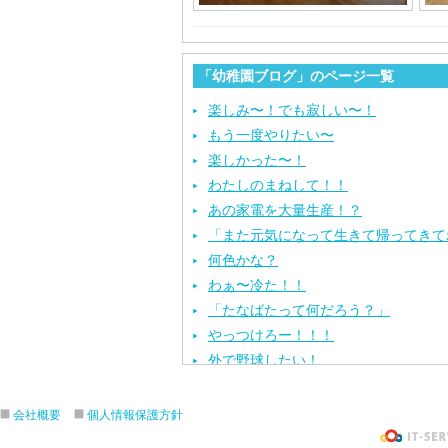
「幼稚園ブログ」のページ一覧
楽しみ〜！でも寂しい〜！
もう一度やりたい〜
楽しかった〜！
わたしのまねして！！
あの家電を大量生産！？
「また元気になって生きて帰ってきて
何色かな？
わぁ〜冷た！！
「たなばたって何だろう？」
やっつけろー！！！
外で野球したい！
ざぶ〜ん！
ピタゴラスイッチ！
会社概要
個人情報保護方針
お風呂上がり？