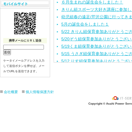
６月生まれの誕生会をしました！
きりん組スポーツ大好き講座に参加し
幼児組春の遠足/芹沢公園に行ってき
5月の誕生会をしました１
5/22 きりん組保育参加ありがとうご
5/20ぞう組保育参加ありがとうござ
携帯メールにＵＲＬ送信
5/19くま組保育参加ありがとうござ
5/15 うさぎ組保育参加ありがとうご
5/12 りす組保育参加ありがとうござ
ケータイメールアドレスを入力
して送信ボタンを押せば、メー
5/8ひよこ組保育参加ありがとうござ
ルでURLを送信できます。
４月生まれの誕生会をしました。
入園進級おめでとうございます！
３月の誕生会をしました。
会社概要
個人情報保護方針
きりんさんとのお別れ会をしました！
Copyright © Asahi Power Servic
2月生れの誕生会
きりんお別れ遠足/江の島水族館
1月 生れお誕生会をしました！
12月 生れお誕生会をしました！