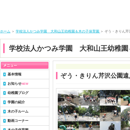
ホーム
＞
学校法人かつみ学園 大和山王幼稚園＆木の子保育園
＞ ぞう・きりん芹
学校法人かつみ学園 大和山王幼稚園
基本情報
ぞう・きりん芹沢公園遠
お知らせ
NEW
幼稚園ブログ
学園の紹介
木の子ルーム
動画コーナー