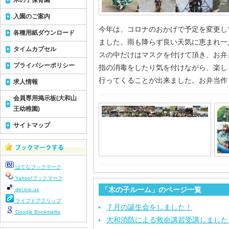
木の子保育園
入園のご案内
今年は、コロナのおかげで予定を変更し
各種用紙ダウンロード
ました。雨も降らず良い天気に恵まれ一
タイムカプセル
スの中だけはマスクを付けて頂き、お弁
プライバシーポリシー
指の消毒をしたり気を付けながら、楽し
行ってくることが出来ました。お弁当作
求人情報
会員専用掲示板(大和山
王幼稚園)
サイトマップ
はてなブックマーク
Yahoo!ブックマーク
「木の子ルーム」のページ一覧
del.icio.us
ライブドアクリップ
７月の誕生会をしました！
Google Bookmarks
大和消防による救命講習受講しました