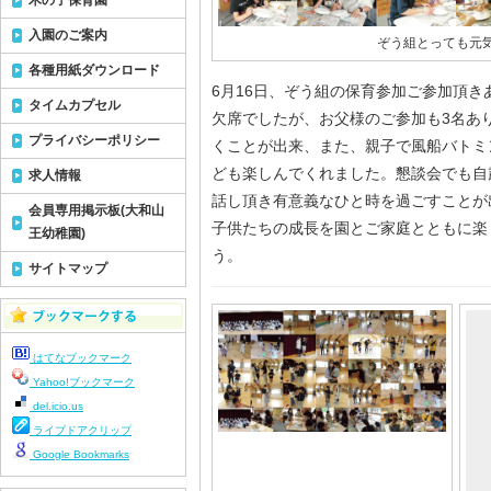
木の子保育園
入園のご案内
ぞう組とっても元
各種用紙ダウンロード
6月16日、ぞう組の保育参加ご参加頂き
タイムカプセル
欠席でしたが、お父様のご参加も3名あ
プライバシーポリシー
くことが出来、また、親子で風船バトミ
ども楽しんでくれました。懇談会でも自
求人情報
話し頂き有意義なひと時を過ごすことが
会員専用掲示板(大和山
子供たちの成長を園とご家庭とともに楽
王幼稚園)
う。
サイトマップ
はてなブックマーク
Yahoo!ブックマーク
del.icio.us
ライブドアクリップ
Google Bookmarks