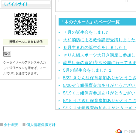
「木の子ルーム」のページ一覧
７月の誕生会をしました！
大和消防による救命講習受講しました
携帯メールにＵＲＬ送信
６月生まれの誕生会をしました！
きりん組スポーツ大好き講座に参加し
幼児組春の遠足/芹沢公園に行ってき
ケータイメールアドレスを入力
して送信ボタンを押せば、メー
5月の誕生会をしました１
ルでURLを送信できます。
5/22 きりん組保育参加ありがとうご
5/20ぞう組保育参加ありがとうござ
5/19くま組保育参加ありがとうござ
5/15 うさぎ組保育参加ありがとうご
5/12 りす組保育参加ありがとうござ
5/8ひよこ組保育参加ありがとうござ
４月生まれの誕生会をしました。
会社概要
個人情報保護方針
入園進級おめでとうございます！