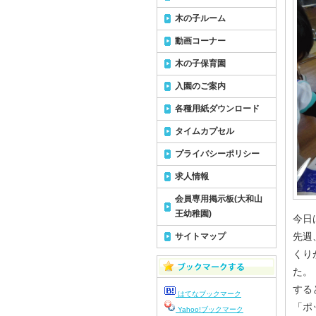
木の子ルーム
動画コーナー
木の子保育園
入園のご案内
各種用紙ダウンロード
タイムカプセル
プライバシーポリシー
求人情報
会員専用掲示板(大和山
王幼稚園)
今日
先週
サイトマップ
くり
た。
する
はてなブックマーク
「ポ
Yahoo!ブックマーク