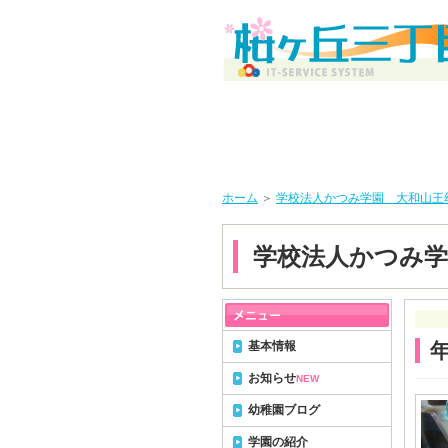
ホーム
＞
学校法人かつみ学園 大和山王
学校法人かつみ学
基本情報
お知らせ
NEW
幼稚園ブログ
学園の紹介