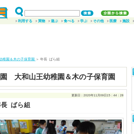
利用する
買物
遊ぶ
食べる
学ぶ
その他
医療
施設
幼稚園＆木の子保育園
＞ 年長 ばら組
園 大和山王幼稚園＆木の子保育園
更新日：2020年11月09日15：44：28
年長 ばら組