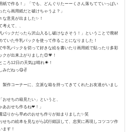
用紙で作る！」「でも、どんぐりたーーくさん落ちてていっぱい
ったら画用紙だと破けちゃうよ？」
々な意見が出ました✨！
て考えて、、
乳パックだったら沢山入るし破けなさそう！」ということで廃材
めていた牛乳パックを使って作ることになりました！
で牛乳パックを切って好きな絵を書いたり画用紙で貼ったり多彩
ックが出来上がりました😊💗！
ところ12日の天気は晴れ☀！
しみだねっ😋✌
、製作コーナーに、立派な箱を持ってきてくれたお友達がいまし
「おせちの箱見たい」というと、
ゃあおせち作るね❤！」
週辺りから早めのおせち作りが始まりました✨笑
おせちの絵本を見ながら試行錯誤して、忠実に再現しコツコツ作
います！