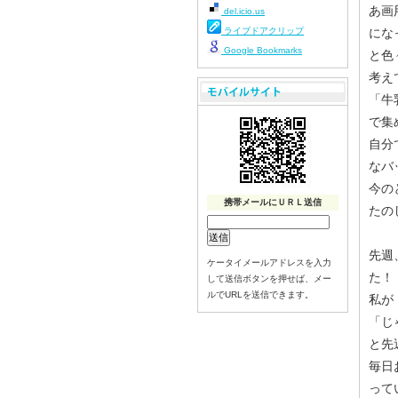
あ画
del.icio.us
ライブドアクリップ
にな
Google Bookmarks
と色
考え
「牛
で集
自分
なバ
今の
携帯メールにＵＲＬ送信
たの
先週
ケータイメールアドレスを入力
た！
して送信ボタンを押せば、メー
ルでURLを送信できます。
私が
「じ
と先
毎日
って