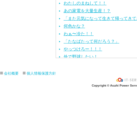
わたしのまねして！！
あの家電を大量生産！？
「また元気になって生きて帰ってきて
何色かな？
わぁ〜冷た！！
「たなばたって何だろう？」
やっつけろー！！！
外で野球したい！
ざぶ〜ん！
ピタゴラスイッチ！
会社概要
個人情報保護方針
お風呂上がり？
Copyright © Asahi Power Servic
あの先生はだ〜れ？
にんじんいれるー？
みんなが切った紙が、、、
大きくジャンプ！
旅行に行こう〜！！
お菓子のおうち
ダイオウイカ獲るぞ〜！！