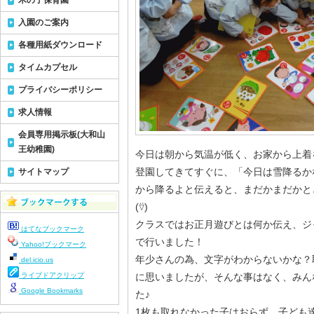
木の子保育園
入園のご案内
各種用紙ダウンロード
タイムカプセル
プライバシーポリシー
求人情報
会員専用掲示板(大和山
王幼稚園)
今日は朝から気温が低く、お家から上着
登園してきてすぐに、「今日は雪降るか
サイトマップ
から降るよと伝えると、まだかまだかと
(⍢)
クラスではお正月遊びとは何か伝え、ジ
はてなブックマーク
で行いました！
Yahoo!ブックマーク
年少さんの為、文字がわからないかな？
del.icio.us
ライブドアクリップ
に思いましたが、そんな事はなく、みん
Google Bookmarks
た♪
1枚も取れなかった子はおらず、子ども