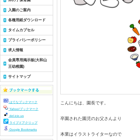
木の子保育園
入園のご案内
各種用紙ダウンロード
タイムカプセル
プライバシーポリシー
求人情報
会員専用掲示板(大和山
王幼稚園)
サイトマップ
はてなブックマーク
こんにちは、園長です。
Yahoo!ブックマーク
del.icio.us
卒園された園児のお父さんより
ライブドアクリップ
Google Bookmarks
本業はイラストライターなので