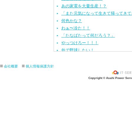
あの家電を大量生産！？
「また元気になって生きて帰ってきて
何色かな？
わぁ〜冷た！！
「たなばたって何だろう？」
やっつけろー！！！
外で野球したい！
ざぶ〜ん！
ピタゴラスイッチ！
会社概要
個人情報保護方針
お風呂上がり？
Copyright © Asahi Power Servic
あの先生はだ〜れ？
にんじんいれるー？
みんなが切った紙が、、、
大きくジャンプ！
旅行に行こう〜！！
お菓子のおうち
ダイオウイカ獲るぞ〜！！
ちけっと作ろう〜！