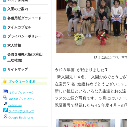
木の子保育園
入園のご案内
各種用紙ダウンロード
タイムカプセル
プライバシーポリシー
求人情報
会員専用掲示板(大和山
ひよこ組はパパ、マ
王幼稚園)
サイトマップ
令和３年度 が始まりました❣
新入園児１４名、 入園おめでとうござ
在園児51名 進級おめでとうございます
新しい担任といろいろな先生達とお友達
はてなブックマーク
ラスのご紹介写真です。５月にはいチー
Yahoo!ブックマーク
認証番号で登録したらR３年度４月～の
del.icio.us
ライブドアクリップ
Google Bookmarks