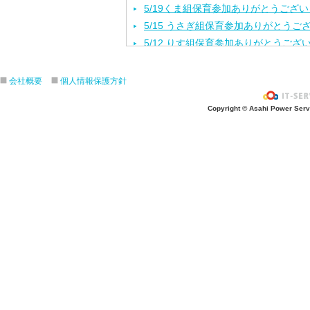
5/19くま組保育参加ありがとうござ
5/15 うさぎ組保育参加ありがとうご
5/12 りす組保育参加ありがとうござ
5/8ひよこ組保育参加ありがとうござ
４月生まれの誕生会をしました。
会社概要
個人情報保護方針
入園進級おめでとうございます！
Copyright © Asahi Power Servic
３月の誕生会をしました。
きりんさんとのお別れ会をしました！
2月生れの誕生会
きりんお別れ遠足/江の島水族館
1月 生れお誕生会をしました！
12月 生れお誕生会をしました！
11月 生れお誕生会
3.4.5歳秋の遠足/引地台公園
ハロウィンパーティー楽しかったね❣
ハロウィンパーティー楽しかったね❣
10月生まれ誕生会
４．５歳クッキング/さつま芋餃子