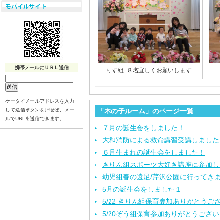
携帯メールにＵＲＬ送信
りす組 ８名宜しくお願いします
ケータイメールアドレスを入力
して送信ボタンを押せば、メー
「木の子ルーム」のページ一覧
ルでURLを送信できます。
７月の誕生会をしました！
大和消防による救命講習受講しました
６月生まれの誕生会をしました！
きりん組スポーツ大好き講座に参加し
幼児組春の遠足/芹沢公園に行ってき
5月の誕生会をしました１
5/22 きりん組保育参加ありがとうご
5/20ぞう組保育参加ありがとうござ