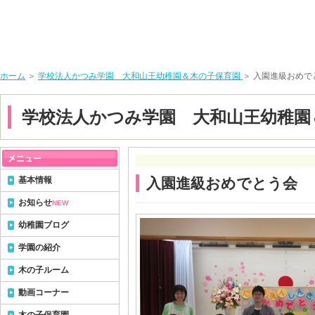
ホーム
＞
学校法人かつみ学園 大和山王幼稚園＆木の子保育園
＞ 入園進級おめで
学校法人かつみ学園 大和山王幼稚園
基本情報
入園進級おめでとう会
お知らせ
NEW
幼稚園ブログ
学園の紹介
木の子ルーム
動画コーナー