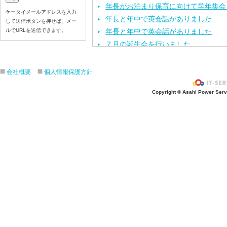
年長がお泊まり保育に向けて学年集会
ケータイメールアドレスを入力
年長と年中で英会話がありました
して送信ボタンを押せば、メー
ルでURLを送信できます。
年長と年中で英会話がありました
７月の誕生会を行いました
「第２回幼稚園見学・説明会」を行い
年長と年中で保育体育がありました
会社概要
個人情報保護方針
「お仕事ちょうさノート」県央版の取
Copyright © Asahi Power Servic
「七夕のつどい」をしました
七夕の飾り付けをしました
今年度第１回目の園内研修を行いまし
保育体育を頑張りました
七夕の製作活動をしました
「カレーパーティー」をしました
６月のお誕生会と、おはなしクレヨン
「第１回 幼稚園見学・説明会」を行
運動会の練習をしました
年長と年中で英会話がありました
お泊まり保育の説明会を行いました