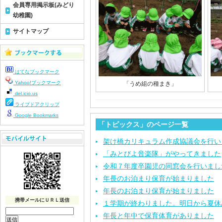
会員専用掲示板(みどり
幼稚園)
サイトマップ
はてなブックマーク
Yahoo!ブックマーク
「うめ組の種まき」
del.icio.us
ライブドアクリップ
Google Bookmarks
「トピックス」のページ一覧
架け橋カリキュラム作成協議会を行い
「みとびよ音楽隊」がやってきました
令和７年度卒園児の同窓会を行いまし
年長のお泊まり保育が始まりました
年長のお泊まり保育が始まりました
携帯メールにＵＲＬ送信
１学期が終わりました。明日から夏休
年長と年中で保育体育がありました