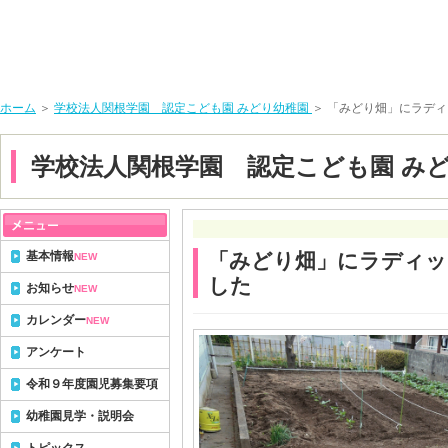
ホーム
＞
学校法人関根学園 認定こども園 みどり幼稚園
＞ 「みどり畑」にラデ
学校法人関根学園 認定こども園 み
基本情報
「みどり畑」にラディッ
NEW
した
お知らせ
NEW
カレンダー
NEW
アンケート
令和９年度園児募集要項
幼稚園見学・説明会