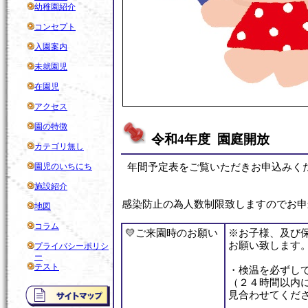
幼稚園紹介
コンセプト
入園案内
未就園児
在園児
アクセス
園の特徴
令和4年度 園庭開放
カテゴリ無し
園児のいちにち
年間予定表をご覧いただきお申込みく
施設紹介
感染防止の為人数制限致しますのでお申
地図
コラム
💛ご来園時のお願い
※お子様、及び
お願い致します
プライバシーポリシ
ー
テスト
・検温を必ずし
（２４時間以内
見合わせてくだ