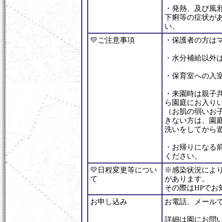
・発熱、及び風
下痢等の症状が
い。
💛ご注意事項
・保護者の方は
・水分補給以外
・保育室への入
・来園時は親子
ら園庭にお入り
（お肌の弱いお
きない方は、園
洗いをしてから
・お帰りになる
ください。
💛日程変更等につい
※感染状況によ
て
があります。
その際はHPでお
お申し込み
お電話、メール
詳細は園にお問