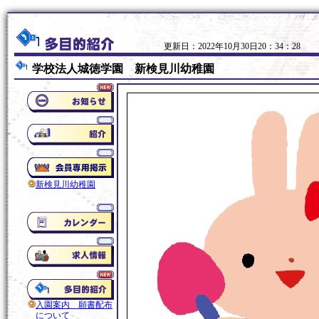
更新日：2022年10月30日20：34：28
学校法人城徳学園 新検見川幼稚園
新検見川幼稚園
入園案内 願書配布
について