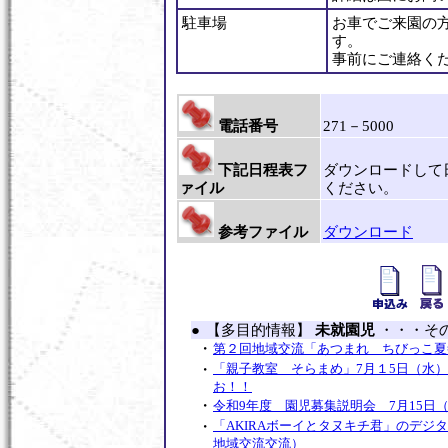
駐車場
お車でご来園の
す。
事前にご連絡く
電話番号
271－5000
下記日程表フ
ダウンロードして
ァイル
ください。
参考ファイル
ダウンロード
●
【多目的情報】
未就園児
・・・そ
・
第２回地域交流「あつまれ ちびっこ夏
・
「親子教室 そらまめ」7月１5日（水
お！！
・
令和9年度 園児募集説明会 7月15日
・
「AKIRAボーイとタヌキチ君」のデジ
地域交流交流）