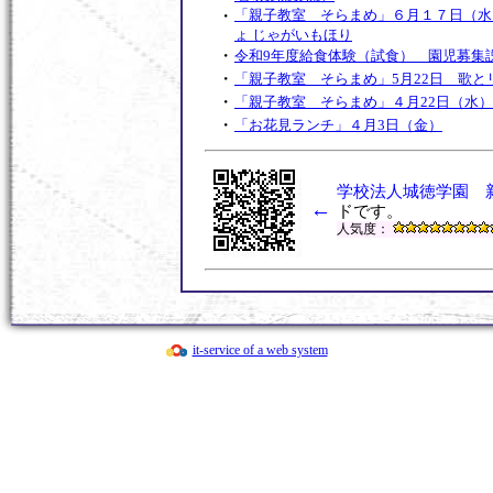
・
「親子教室 そらまめ」６月１７日（水
ょ じゃがいもほり
・
令和9年度給食体験（試食） 園児募集説
・
「親子教室 そらまめ」5月22日 歌と
・
「親子教室 そらまめ」４月22日（水）
・
「お花見ランチ」４月3日（金）
・
「探検しよう！！作品展!」２月１１日
・
「AKIRAボーイとタヌキチ君」のデジ
回地域交流交流）
学校法人城徳学園 
←
・
親子でワイワイ鬼退治「節分を楽しもう
ドです。
て交流）
人気度：
・
締め切りました サンタさんきてくれる
ス」12月15日
・
ハロウィンバージョン「親子でわくわく
ショー」 １０月２４日（第２回地域交
・
令和8年度 給食体験（試食） 園児募
it-service of a web system
・
「フレー！フレー！ えがおいっぱい 
回子育て交流）
・
第1回地域交流「あつまれ ちびっこ夏
・
令和8年度 第1回 ２歳児・満３歳児
・
親子でわくわくドキドキ バルーン
（第１回地域交流）
・
「すたんぷいっぱい おしちゃおー！！