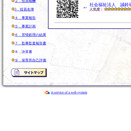
２．役員報酬
社会福祉法人 誠鈴
←
3．役員名簿
人気度：
４．事業報告
５．事業計画
６．苦情処理の結果
７．監事監査報告書
８．決算書
９．保育所自己評価
it-service of a web system