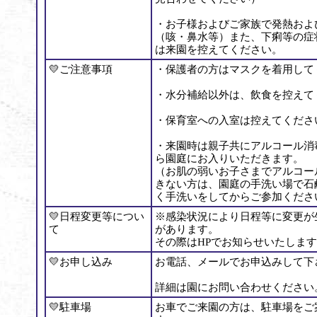
・お子様およびご家族で発熱およ
（咳・鼻水等）また、下痢等の症
は来園を控えてください。
💛ご注意事項
・保護者の方はマスクを着用して
・水分補給以外は、飲食を控えて
・保育室への入室は控えてくださ
・来園時は親子共にアルコール消
ら園庭にお入りいただきます。
（お肌の弱いお子さまでアルコー
きない方は、園庭の手洗い場で石
く手洗いをしてからご参加くださ
💛日程変更等につい
※感染状況により日程等に変更が
て
があります。
その際はHPでお知らせいたしま
💛お申し込み
お電話、メールでお申込みして下
詳細は園にお問い合わせください
💛駐車場
お車でご来園の方は、駐車場をご