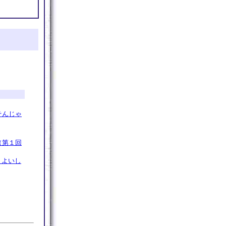
そんじゃ
（第１回
ょよいし