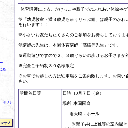
体育講師による、かけっこや親子でのふれあい体操やゲ
💚「幼児教室・満３歳児ちゅうりっぷ組」は親子のかわ
を行います！！
💚小さいお友だちたくさんのご参加をお待ちしておりま
💚講師の先生は、本園体育講師「髙橋等先生」です。
※運動遊びですので２、３歳ぐらいの歩けるお子さまが
し
※完全ご予約制３０名様限定
にち
※お車でお越しの方は駐車場をご案内致します。お問い
さい。
💛開催日等
日時 10月７日（金）
ーポリシ
場所 本園園庭
雨天時…ホール
※親子共に上靴等の室内履き