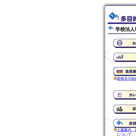
学校法人
新検見川幼
入園案内 
について