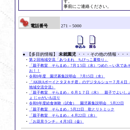
す。
事前にご連絡ください。
電話番号
271－5000
●
【多目的情報】
未就園児
・・・その他の情報・・・
・
第２回地域交流「あつまれ ちびっこ夏祭り」
・
「親子教室 そらまめ」7月１5日（水）つめた～い氷であ
お！！
・
令和9年度 園児募集説明会 7月15日（水）
・
「AKIRAボーイとタヌキチ君」のデジタルショー７月４日
地域交流交流）
・
「親子教室 そらまめ」６月１７日（水） 親子でよいし
ょ じゃがいもほり
・
令和9年度給食体験（試食） 園児募集説明会 5月22日
・
「親子教室 そらまめ」5月22日 歌とリトミック
・
「親子教室 そらまめ」４月22日（水）
・
「お花見ランチ」４月3日（金）
・
「探検しよう！！作品展!」２月１１日（水）