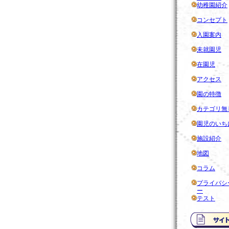
幼稚園紹介
コンセプト
入園案内
未就園児
在園児
アクセス
園の特徴
カテゴリ無
園児のいち
施設紹介
地図
コラム
プライバシ
ー
テスト