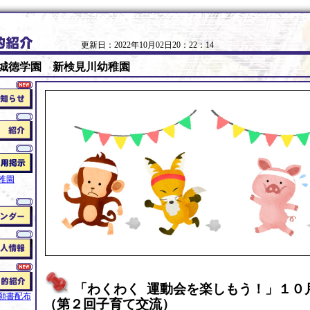
更新日：2022年10月02日20：22：14
城徳学園 新検見川幼稚園
稚園
「わくわく 運動会を楽しもう！」１０
願書配布
（第２回子育て交流）