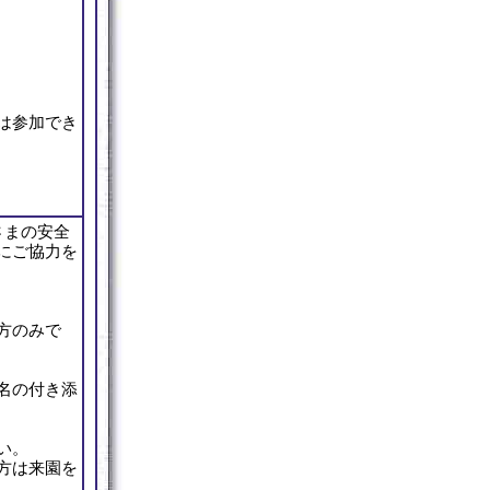
は参加でき
さまの安全
にご協力を
方のみで
名の付き添
い。
方は来園を