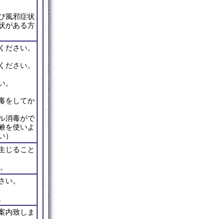
び風邪症状
状がある方
ください。
ください。
い。
毒をしてか
ル消毒がで
鹸を使いよ
い）
生じること
す。
さい。
。
案内致しま