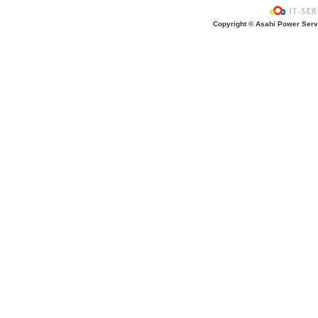
お風呂上がり？
Copyright © Asahi Power Servic
あの先生はだ〜れ？
にんじんいれるー？
みんなが切った紙が、、、
大きくジャンプ！
旅行に行こう〜！！
お菓子のおうち
ダイオウイカ獲るぞ〜！！
ちけっと作ろう〜！
シャボン玉実験！
紙粘土で𓏸𓏸づくり
ご飯屋さんでーす！
キラキラしてる〜！！
ぐーぱー！ぐーぱー！
おっきなティラノサウルスつくろうよ
お誕生日おめでとう！
土の中には・・・？
「みんなでかんぱーい」