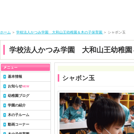
ホーム
＞
学校法人かつみ学園 大和山王幼稚園＆木の子保育園
＞ シャボン玉
学校法人かつみ学園 大和山王幼稚園
基本情報
シャボン玉
お知らせ
NEW
幼稚園ブログ
学園の紹介
木の子ルーム
動画コーナー