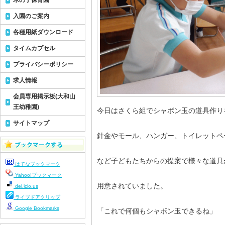
木の子保育園
入園のご案内
各種用紙ダウンロード
タイムカプセル
プライバシーポリシー
求人情報
会員専用掲示板(大和山
王幼稚園)
今日はさくら組でシャボン玉の道具作り
サイトマップ
針金やモール、ハンガー、トイレットペ
など子どもたちからの提案で様々な道具
はてなブックマーク
Yahoo!ブックマーク
用意されていました。
del.icio.us
ライブドアクリップ
Google Bookmarks
「これで何個もシャボン玉できるね」