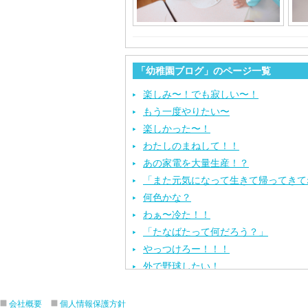
「幼稚園ブログ」のページ一覧
楽しみ〜！でも寂しい〜！
もう一度やりたい〜
楽しかった〜！
わたしのまねして！！
あの家電を大量生産！？
「また元気になって生きて帰ってきて
何色かな？
わぁ〜冷た！！
「たなばたって何だろう？」
やっつけろー！！！
外で野球したい！
ざぶ〜ん！
ピタゴラスイッチ！
会社概要
個人情報保護方針