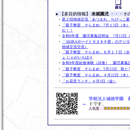
●
【多目的情報】
未就園児
・・・そ
・
第２回地域交流「あつまれ ちびっこ夏
・
「親子教室 そらまめ」7月１5日（水
お！！
・
令和9年度 園児募集説明会 7月15日
・
「AKIRAボーイとタヌキチ君」のデジ
地域交流交流）
・
「親子教室 そらまめ」６月１７日（水
ょ じゃがいもほり
・
令和9年度給食体験（試食） 園児募集説
・
「親子教室 そらまめ」5月22日 歌と
・
「親子教室 そらまめ」４月22日（水）
・
「お花見ランチ」４月3日（金）
・
「探検しよう！！作品展!」２月１１日
・
「AKIRAボーイとタヌキチ君」のデジ
回地域交流交流）
学校法人城徳学園 
←
・
親子でワイワイ鬼退治「節分を楽しもう
ドです。
て交流）
人気度：
・
締め切りました サンタさんきてくれる
ス」12月15日
・
ハロウィンバージョン「親子でわくわく