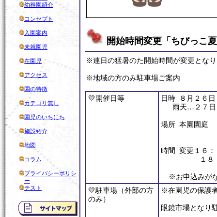
幼稚園紹介
コンセプト
入園案内
開始時間変更「ちびっこ夏
未就園児
※連日の猛暑のた開始時間が変更となり
在園児
アクセス
※地域の方のみ駐車場ご案内
園の特徴
💛開催日等
日時 ８月２
カテゴリ無し
雨天…２７日
園児のいちにち
場所 本園園庭
施設紹介
地図
時間 変更１６
１８：０
コラム
プライバシーポリシ
※お申込みがな
ー
テスト
💛駐車場（外部の方
※在園児の保護
のみ）
眼鏡市場となり