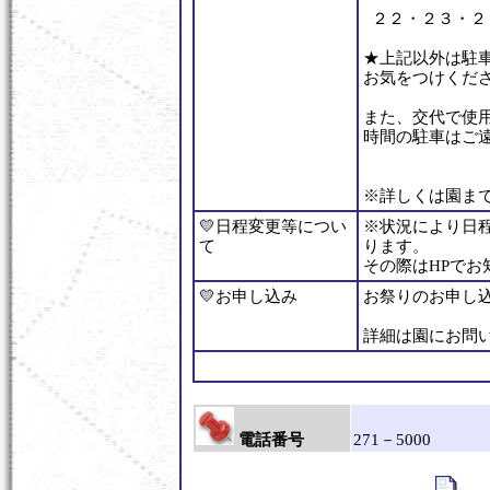
２２・２３・２
★上記以外は駐
お気をつけくだ
また、交代で使
時間の駐車はご
※詳しくは園ま
💛日程変更等につい
※状況により日
て
ります。
その際はHPでお
💛お申し込み
お祭りのお申し
詳細は園にお問
電話番号
271－5000