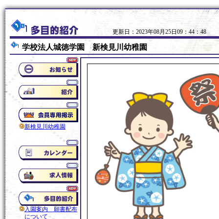
更新日：2023年08月25日09：44：48
学校法人城徳学園 新検見川幼稚園
新検見川幼稚園
入園案内 願書配布
について