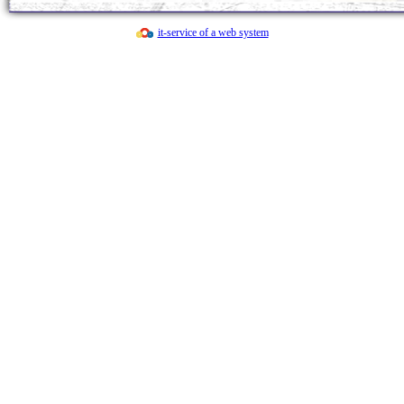
ショー」 １０月２４日（第２回地域交
・
令和8年度 給食体験（試食） 園児募
it-service of a web system
・
「フレー！フレー！ えがおいっぱい 
回子育て交流）
・
第1回地域交流「あつまれ ちびっこ夏
・
令和8年度 第1回 ２歳児・満３歳児
・
親子でわくわくドキドキ バルーン
（第１回地域交流）
・
「すたんぷいっぱい おしちゃおー！！
て交流）
・
「親子でふれあい遊びを楽しもう！」５
流）
・
「こどもの日フェスタ・健児祭！」５月
・
「整理箱作成会」のご案内 ４月３日（
・
令和7年度 第2回 プレクラス・満３
・
「お花見ランチ」４月４日（金）
・
「みんなで楽しいひな祭り！」2月28日
・
「わくわく 親子で運動会！」１０月9
・
第3回地域交流「はじめての科学遊び 
スショー」
・
第2回地域交流「ちびっこ夏祭り」
・
第２回子育て交流「夏の遊びを楽しもう
・
令和７年度 OPEN幼稚園 園児募集説