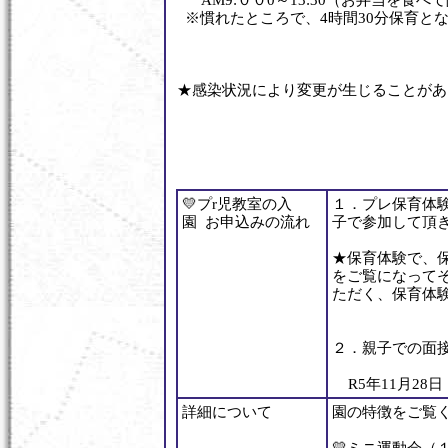
AM9:００0～13:30（お弁当を食べ
※慣れたところで、4時間30分保育と
★感染状況により変更が生じることがあ
💛プr児教室の入
１．プレ保育体験（
園 お申込みの流れ
子で参加して頂
★保育体験で、
をご覧になって
ただく、保育体
２．親子での面
R5年11月28日
詳細について
園の特徴をご覧