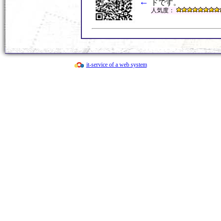
←
・
親子でワイワイ鬼退治「節分を楽しもう
ドです。
て交流）
人気度：
・
締め切りました サンタさんきてくれる
ス」12月15日
・
ハロウィンバージョン「親子でわくわく
ショー」 １０月２４日（第２回地域交
・
令和8年度 給食体験（試食） 園児募
it-service of a web system
・
「フレー！フレー！ えがおいっぱい 
回子育て交流）
・
第1回地域交流「あつまれ ちびっこ夏
・
令和8年度 第1回 ２歳児・満３歳児
・
親子でわくわくドキドキ バルーン
（第１回地域交流）
・
「すたんぷいっぱい おしちゃおー！！
て交流）
・
「親子でふれあい遊びを楽しもう！」５
流）
・
「こどもの日フェスタ・健児祭！」５月
・
「整理箱作成会」のご案内 ４月３日（
・
令和7年度 第2回 プレクラス・満３
・
「お花見ランチ」４月４日（金）
・
「みんなで楽しいひな祭り！」2月28日
・
「わくわく 親子で運動会！」１０月9