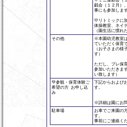
💛ミニ運動会（
戯会（１２月）
事にも参加しま
💛リトミックに
体操教室、ネイ
（園生活に慣れ
その他
※本園幼児教室
ていただく保育
（お子さまの様
す）
ただし、プレ保
参加いただきま
い致します）
💚参観・保育体験ご
下記からおよび
希望の方 お申し込
す。
み
※詳細は園にお
駐車場
お車でご来園の
す。
事前にご連絡く