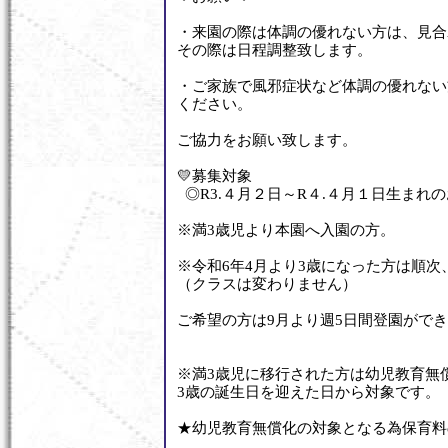
・来園の際は体調の優れない方は、見合
その際は日程調整致します。
・ご家族で風邪症状など体調の優れない
ください。
ご協力をお願い致します。
💛募集対象
◎R3.４月２日～R４.４月１日生まれ
※満3歳児より本園へ入園の方。
※令和6年4月より3歳になった方は順次
（クラスは変わりません）
ご希望の方は9月より週5日間登園がで
※満3歳児に移行された方は幼児教育無
3歳の誕生日を迎えた日から対象です。
★幼児教育無償化の対象となる為保育料