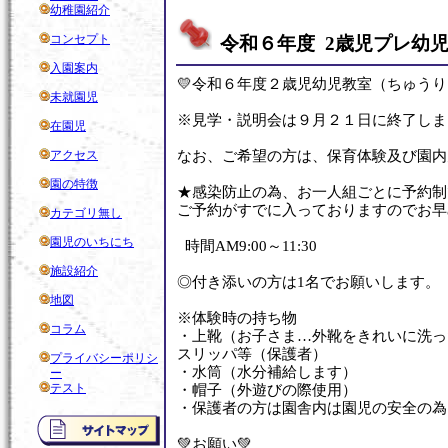
幼稚園紹介
コンセプト
令和６年度 2歳児プレ幼
入園案内
💛令和６年度２歳児幼児教室（ちゅう
未就園児
※見学・説明会は９月２１日に終了しま
在園児
アクセス
なお、ご希望の方は、保育体験及び園内
園の特徴
★感染防止の為、お一人組ごとに予約制
ご予約がすでに入っておりますのでお早
カテゴリ無し
園児のいちにち
時間AM9:00～11:30
施設紹介
◎付き添いの方は1名でお願いします。
地図
※体験時の持ち物
コラム
・上靴（お子さま…外靴をきれいに洗っ
スリッパ等（保護者）
プライバシーポリシ
・水筒（水分補給します）
ー
テスト
・帽子（外遊びの際使用）
・保護者の方は園舎内は園児の安全の為
💚お願い💚