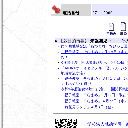
電話番号
271－5000
●
【多目的情報】
未就園児
・・・そ
・
第２回地域交流「あつまれ ちびっこ夏
・
「親子教室 そらまめ」7月１5日（水
お！！
・
令和9年度 園児募集説明会 7月15日
・
「AKIRAボーイとタヌキチ君」のデジ
地域交流交流）
・
「親子教室 そらまめ」６月１７日（水
ょ じゃがいもほり
・
令和9年度給食体験（試食） 園児募集説
・
「親子教室 そらまめ」5月22日 歌と
・
「親子教室 そらまめ」４月22日（水）
・
「お花見ランチ」４月3日（金）
・
「探検しよう！！作品展!」２月１１日
・
「AKIRAボーイとタヌキチ君」のデジ
回地域交流交流）
学校法人城徳学園 