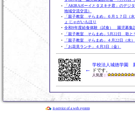
・
「AKIRAボーイとタヌキチ君」のデジ
地域交流交流）
・
「親子教室 そらまめ」６月１７日（水
ょ じゃがいもほり
・
令和9年度給食体験（試食） 園児募集説
・
「親子教室 そらまめ」5月22日 歌と
・
「親子教室 そらまめ」４月22日（水）
・
「お花見ランチ」４月3日（金）
・
「探検しよう！！作品展!」２月１１日
・
「AKIRAボーイとタヌキチ君」のデジ
回地域交流交流）
学校法人城徳学園 
←
・
親子でワイワイ鬼退治「節分を楽しもう
ドです。
て交流）
人気度：
・
締め切りました サンタさんきてくれる
ス」12月15日
・
ハロウィンバージョン「親子でわくわく
ショー」 １０月２４日（第２回地域交
・
令和8年度 給食体験（試食） 園児募
it-service of a web system
・
「フレー！フレー！ えがおいっぱい 
回子育て交流）
・
第1回地域交流「あつまれ ちびっこ夏
・
令和8年度 第1回 ２歳児・満３歳児
・
親子でわくわくドキドキ バルーン