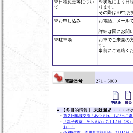
💛日程変更等につい
※状況により日
て
ります。
その際はHPでお
💛お申し込み
お電話、メール
詳細は園にお問
💛駐車場
お車でご来園の
す。
事前にご
電話番号
271－5000
●
【多目的情報】
未就園児
・・・そ
・
第２回地域交流「あつまれ ちびっこ夏
・
「親子教室 そらまめ」7月１5日（水
お！！
・
令和9年度 園児募集説明会 7月15日