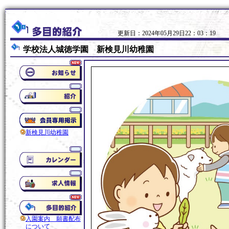
更新日：2024年05月29日22：03：19
学校法人城徳学園 新検見川幼稚園
新検見川幼稚園
入園案内 願書配布
について