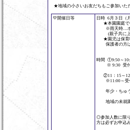
★地域の小さいお友だちもご参加いた
💛開催日等
日時 6月３日（
★本園園庭
※雨天時…
(親子共に上
★園児は保育
保護者の方は
時間 ①9:50～1
※ 9:30 受
②11：15～12:
※11:00～受
年少・ちゅう
地域の未就園
◎参加人数に限
方は必ずお申込