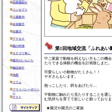
幼稚園紹介
コンセプト
入園案内
未就園児
在園児
アクセス
園の特徴
第1回地域交流「ふれあい
カテゴリ無し
💛ご家庭で動物を飼えない方もこの機
園児のいちにち
たりできる体験の機会を計画致しまた。
施設紹介
可愛らしい小動物がたくさん！！
地図
ヤギさんもいます。
コラム
抱っこしたり、餌をあげたり…
プライバシーポリシ
ー
💛動物に触れたり見たりすることを通
テスト
む気持ちを育てて欲しいと願っておりま
★園児や園児のご家族