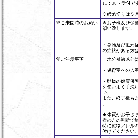
11：00～受付
※締め切りは５月
💛ご来園時のお願い
※お子様及び保
願い致します。
・発熱及び風邪
の症状がある方
💛ご注意事項
・水分補給以外
・保育室への入
・動物の健康保
を使いよく手洗
い。
また、終了後も
、
★体質がお子さ
者の方の判断で
特に動物アレル
付けてください