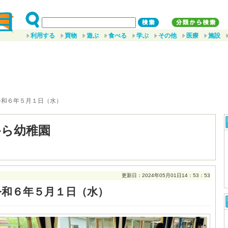
利用する
買物
遊ぶ
食べる
学ぶ
その他
医療
施設
令和６年５月１日（水）
から幼稚園
更新日：2024年05月01日14：53：53
令和６年５月１日（水）