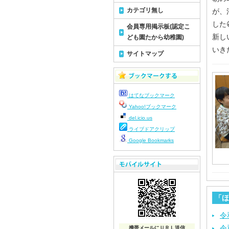
カテゴリ無し
が、
した
会員専用掲示板(認定こ
新し
ども園たから幼稚園)
いき
サイトマップ
はてなブックマーク
Yahoo!ブックマーク
del.icio.us
ライブドアクリップ
Google Bookmarks
「ほ
令
令
携帯メールにＵＲＬ送信