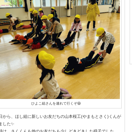
ひよこ組さんを連れて行くぞ😆
本日から、ほし組に新しいお友だちの山本桜工(やまもとさく)くんが
ました✨
時は、さくくんも他のお友だちも少しどきどきした様子でした