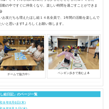
活動の中ですぐに仲良くなり、楽しい時間を過ごすことができま

いお友だちも増えたほし組１４名全員で、1年間の活動を楽しんで
たいと思います❗️ よろしくお願い致します。
ペンギン歩きで進むよ🐧
チームで協力中✨
し組日記」のページ一覧
和８年8月6日(木)
和８年8月５日(水)