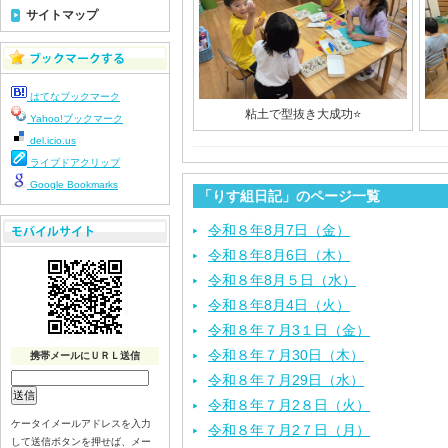
サイトマップ
はてなブックマーク
粘土で型抜き大成功⭐️
Yahoo!ブックマーク
del.icio.us
ライブドアクリップ
Google Bookmarks
「りす組日記」のページ一覧
令和８年8月7日（金）
令和８年8月6日（木）
令和８年8月５日（水）
令和８年8月4日（火）
令和８年７月3１日（金）
令和８年７月30日（木）
携帯メールにＵＲＬ送信
令和８年７月29日（水）
令和８年７月2８日（火）
ケータイメールアドレスを入力
令和８年７月2７日（月）
して送信ボタンを押せば、メー