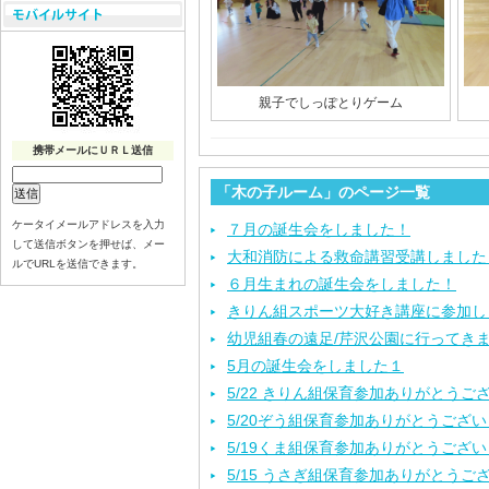
親子でしっぽとりゲーム
携帯メールにＵＲＬ送信
「木の子ルーム」のページ一覧
ケータイメールアドレスを入力
７月の誕生会をしました！
して送信ボタンを押せば、メー
大和消防による救命講習受講しました
ルでURLを送信できます。
６月生まれの誕生会をしました！
きりん組スポーツ大好き講座に参加し
幼児組春の遠足/芹沢公園に行ってき
5月の誕生会をしました１
5/22 きりん組保育参加ありがとうご
5/20ぞう組保育参加ありがとうござ
5/19くま組保育参加ありがとうござ
5/15 うさぎ組保育参加ありがとうご