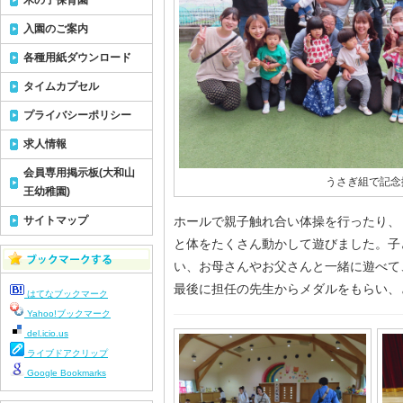
木の子保育園
入園のご案内
各種用紙ダウンロード
タイムカプセル
プライバシーポリシー
求人情報
会員専用掲示板(大和山
うさぎ組で記念
王幼稚園)
サイトマップ
ホールで親子触れ合い体操を行ったり、
と体をたくさん動かして遊びました。子
い、お母さんやお父さんと一緒に遊べて
最後に担任の先生からメダルをもらい、
はてなブックマーク
Yahoo!ブックマーク
del.icio.us
ライブドアクリップ
Google Bookmarks