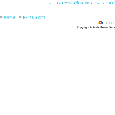
5/12 りす組保育参加ありがとうござ
5/8ひよこ組保育参加ありがとうござ
４月生まれの誕生会をしました。
会社概要
個人情報保護方針
入園進級おめでとうございます！
Copyright © Asahi Power Servic
３月の誕生会をしました。
きりんさんとのお別れ会をしました！
2月生れの誕生会
きりんお別れ遠足/江の島水族館
1月 生れお誕生会をしました！
12月 生れお誕生会をしました！
11月 生れお誕生会
3.4.5歳秋の遠足/引地台公園
ハロウィンパーティー楽しかったね❣
ハロウィンパーティー楽しかったね❣
10月生まれ誕生会
４．５歳クッキング/さつま芋餃子
焼き芋会に初参加
お芋ほりに行ってきました/うさぎ・