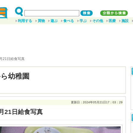
利用する
買物
遊ぶ
食べる
学ぶ
その他
医療
施設
5月21日給食写真
から幼稚園
更新日：2024年05月21日17：03：29
月21日給食写真