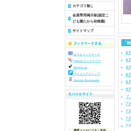
カテゴリ無し
会員専用掲示板(認定こ
ども園たから幼稚園)
サイトマップ
「給
8
はてなブックマーク
8
Yahoo!ブックマーク
8
del.icio.us
ライブドアクリップ
8
Google Bookmarks
8
8
７
7
7
7
7
携帯メールにＵＲＬ送信