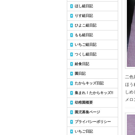
ほし組日記
りす組日記
ひよこ組日記
もも組日記
いちご組日記
つくし組日記
給食日記
園日記
二色
たからキッズ日記
ほう
しめ
集まれ！たからキッズ!!
メロ
幼稚園概要
園児募集ページ
プライバシーポリシー
いちご日記