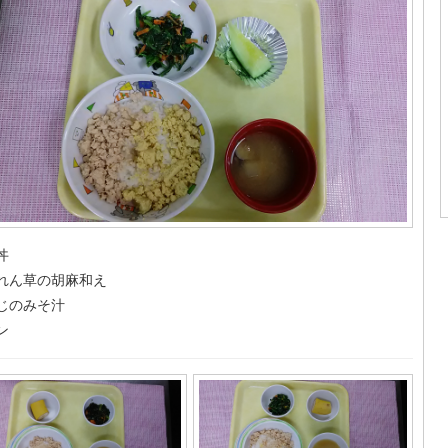
丼
れん草の胡麻和え
じのみそ汁
ン