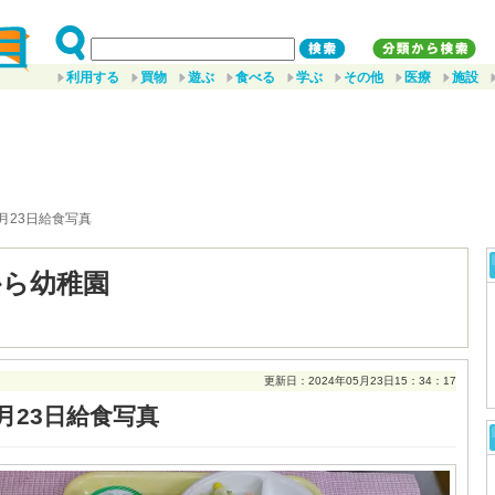
利用する
買物
遊ぶ
食べる
学ぶ
その他
医療
施設
5月23日給食写真
から幼稚園
更新日：2024年05月23日15：34：17
月23日給食写真