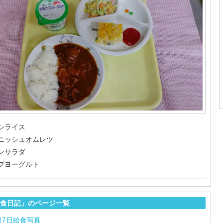
シライス
ニッシュオムレツ
ンサラダ
プヨーグルト
食日記」のページ一覧
月7日給食写真