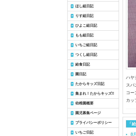
ほし組日記
りす組日記
ひよこ組日記
もも組日記
いちご組日記
つくし組日記
給食日記
園日記
ハヤ
たからキッズ日記
スパ
コー
集まれ！たからキッズ!!
カッ
幼稚園概要
園児募集ページ
プライバシーポリシー
「給
いちご日記
8