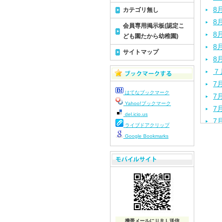
8
カテゴリ無し
8
会員専用掲示板(認定こ
8
ども園たから幼稚園)
8
サイトマップ
8
７
7
はてなブックマーク
7
Yahoo!ブックマーク
7
del.icio.us
7
ライブドアクリップ
7
Google Bookmarks
7
7
7
7
7
7
7
携帯メールにＵＲＬ送信