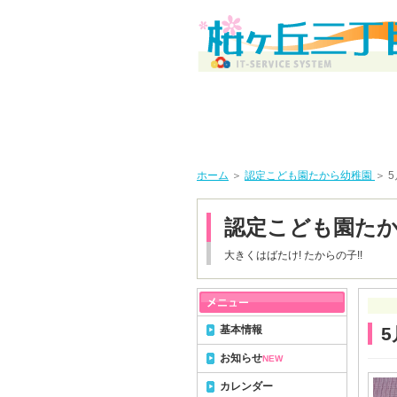
ホーム
＞
認定こども園たから幼稚園
＞ 
認定こども園た
大きくはばたけ! たからの子!!
基本情報
5
お知らせ
NEW
カレンダー