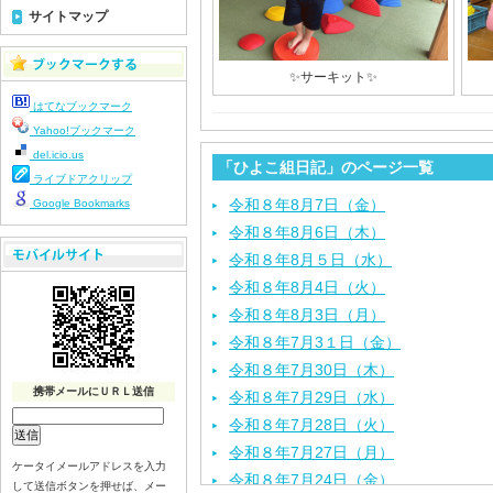
サイトマップ
✨サーキット✨
はてなブックマーク
Yahoo!ブックマーク
del.icio.us
「ひよこ組日記」のページ一覧
ライブドアクリップ
令和８年8月7日（金）
Google Bookmarks
令和８年8月6日（木）
令和８年8月５日（水）
令和８年8月4日（火）
令和８年8月3日（月）
令和８年7月3１日（金）
令和８年7月30日（木）
携帯メールにＵＲＬ送信
令和８年7月29日（水）
令和８年7月28日（火）
令和８年7月27日（月）
ケータイメールアドレスを入力
令和８年7月24日（金）
して送信ボタンを押せば、メー