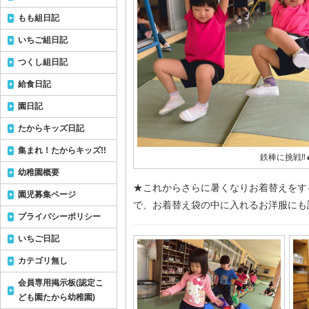
もも組日記
いちご組日記
つくし組日記
給食日記
園日記
たからキッズ日記
集まれ！たからキッズ!!
鉄棒に挑戦‼️
幼稚園概要
★これからさらに暑くなりお着替えをす
園児募集ページ
で、お着替え袋の中に入れるお洋服にも
プライバシーポリシー
いちご日記
カテゴリ無し
会員専用掲示板(認定こ
ども園たから幼稚園)