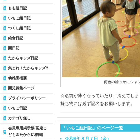
もも組日記
いちご組日記
つくし組日記
給食日記
園日記
たからキッズ日記
集まれ！たからキッズ!!
幼稚園概要
何色の輪っかにジャ
園児募集ページ
☆名前が薄くなっていたり、消えてしま
プライバシーポリシー
持ち物には必ず記名をお願いします。
いちご日記
カテゴリ無し
「いちご組日記」のページ一覧
会員専用掲示板(認定こ
ども園たから幼稚園)
令和8年８月７日（金）