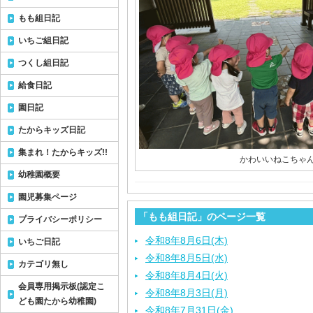
もも組日記
いちご組日記
つくし組日記
給食日記
園日記
たからキッズ日記
集まれ！たからキッズ!!
かわいいねこちゃん
幼稚園概要
園児募集ページ
「もも組日記」のページ一覧
プライバシーポリシー
令和8年8月6日(木)
いちご日記
令和8年8月5日(水)
カテゴリ無し
令和8年8月4日(火)
会員専用掲示板(認定こ
令和8年8月3日(月)
ども園たから幼稚園)
令和8年7月31日(金)