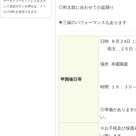
ケータイメールアドレスを入力
して送信ボタンを押せば、メー
◎和太鼓に合わせての盆踊り
ルでURLを送信できます。
🌟三線のパフォーマンスもあります
日時 ８月２4
雨天…２５日（
場所 本園園庭
💛開催日等
時間 １６：３０
◎準備があります
い。
※お子様及び保護
い致します。