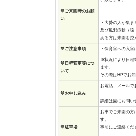
💛ご来園時のお願
い
・大勢の人が集ま
及び風邪症状（咳
ある方は来園を控
💛ご注意事項
・保育室への入室
※状況により日程
💛日程変更等につ
ます。
いて
その際はHPでお
お電話、メールで
💛お申し込み
詳細は園にお問い
お車でご来園の方
す。
💛駐車場
事前にご連