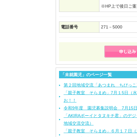
※HP上で
電話番号
271－5000
「未就園児」のページ一覧
第２回地域交流「あつまれ ちびっこ
「親子教室 そらまめ」7月１5日（
お！！
令和9年度 園児募集説明会 7月15
「AKIRAボーイとタヌキチ君」のデ
地域交流交流）
「親子教室 そらまめ」６月１７日（