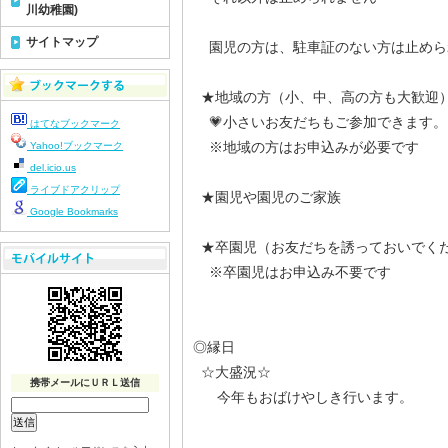
川幼稚園)
サイトマップ
園児の方は、駐車証のない方は止めら
★地域の方（小、中、高の方も大歓迎
💗小さいお友だちもご参加できます。
はてなブックマーク
※地域の方はお申込みが必要です
Yahoo!ブックマーク
del.icio.us
ライブドアクリップ
★園児や園児のご家族
Google Bookmarks
★卒園児（お友だちを誘っておいでく
※卒園児はお申込み不要です
◎縁日
☆大盛況☆
携帯メールにＵＲＬ送信
今年もおばけやしき行います。