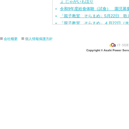
ょ じゃがいもほり
令和9年度給食体験（試食） 園児募集
「親子教室 そらまめ」5月22日 歌
「親子教室 そらまめ」４月22日（
「お花見ランチ」４月3日（金）
「探検しよう！！作品展!」２月１１
会社概要
個人情報保護方針
「AKIRAボーイとタヌキチ君」のデ
Copyright © Asahi Power Servic
回地域交流交流）
親子でワイワイ鬼退治「節分を楽しも
交流）
締め切りました サンタさんきてくれ
ス」12月15日
ハロウィンバージョン「親子でわくわ
ショー」 １０月２４日（第２回地域
令和8年度 給食体験（試食） 園児
「フレー！フレー！ えがおいっぱい
子育て交流）
第1回地域交流「あつまれ ちびっこ