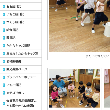
もも組日記
いちご組日記
つくし組日記
給食日記
園日記
たからキッズ日記
集まれ！たからキッズ!!
またいで進んでい
幼稚園概要
園児募集ページ
プライバシーポリシー
いちご日記
カテゴリ無し
会員専用掲示板(認定こ
ども園たから幼稚園)