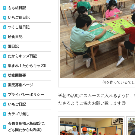
もも組日記
いちご組日記
つくし組日記
給食日記
園日記
たからキッズ日記
集まれ！たからキッズ!!
幼稚園概要
何を作っているでし
園児募集ページ
プライバシーポリシー
🌟朝の活動にスムーズに入れるように、
ださるようご協力お願い致します😊
いちご日記
カテゴリ無し
会員専用掲示板(認定こ
ども園たから幼稚園)