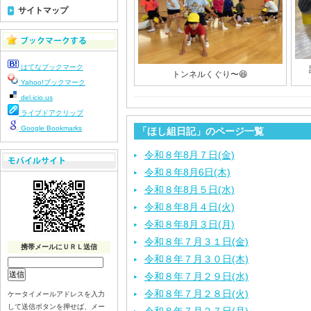
サイトマップ
はてなブックマーク
トンネルくぐり〜😆
Yahoo!ブックマーク
del.icio.us
ライブドアクリップ
Google Bookmarks
「ほし組日記」のページ一覧
令和８年8月７日(金)
令和８年8月6日(木)
令和８年8月５日(水)
令和８年8月４日(火)
令和８年8月３日(月)
令和８年７月３１日(金)
携帯メールにＵＲＬ送信
令和８年７月３０日(木)
令和８年７月２９日(水)
令和８年７月２８日(火)
ケータイメールアドレスを入力
して送信ボタンを押せば、メー