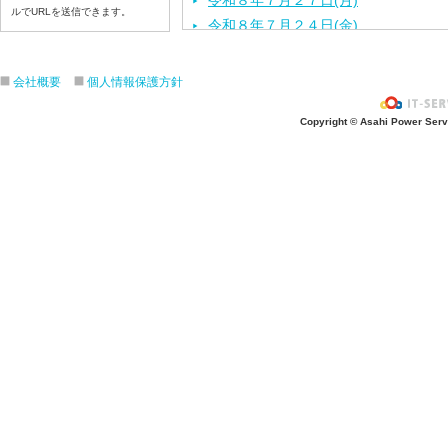
令和８年７月２７日(月)
ルでURLを送信できます。
令和８年７月２４日(金)
令和８年７月２３日(木)
令和８年７月２２日(水)
会社概要
個人情報保護方針
令和８年７月２１日(火)
Copyright © Asahi Power Servic
令和８年７月１７日（金）
令和８年７月１６日（木）
令和８年７月１５日（水）
令和８年７月１４日（火）
令和８年７月１３日（月）
令和８年７月９日（木）
令和８年７月８日（水）
令和８年７月７日（火）
令和８年７月６日（月）
令和８年７月３日（金）
令和８年７月２日（木）
令和８年７月１日（水）
令和８年６月３０（火）