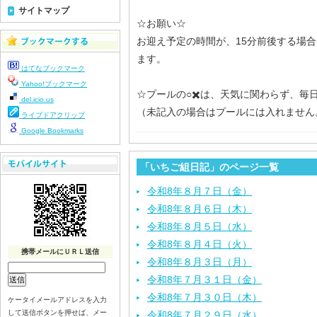
サイトマップ
☆お願い☆
お迎え予定の時間が、15分前後する場
ます。
はてなブックマーク
Yahoo!ブックマーク
☆プールの○✖️は、天気に関わらず、毎
del.icio.us
（未記入の場合はプールには入れません
ライブドアクリップ
Google Bookmarks
「いちご組日記」のページ一覧
令和8年８月７日（金）
令和8年８月６日（木）
令和8年８月５日（水）
令和8年８月４日（火）
携帯メールにＵＲＬ送信
令和8年８月３日（月）
令和8年７月３１日（金）
令和8年７月３０日（木）
ケータイメールアドレスを入力
して送信ボタンを押せば、メー
令和8年７月２９日（水）