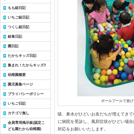
もも組日記
いちご組日記
つくし組日記
給食日記
園日記
たからキッズ日記
集まれ！たからキッズ!!
幼稚園概要
園児募集ページ
プライバシーポリシー
ボールプールで遊び
いちご日記
カテゴリ無し
咳、鼻水がひどいお友だちが増えてきて
に病院を受診し、風邪症状がひどい場合
会員専用掲示板(認定こ
対応をお願いいたします。
ども園たから幼稚園)