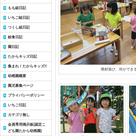
もも組日記
いちご組日記
つくし組日記
給食日記
園日記
たからキッズ日記
集まれ！たからキッズ!!
廃材遊び、何ができ
幼稚園概要
園児募集ページ
プライバシーポリシー
いちご日記
カテゴリ無し
会員専用掲示板(認定こ
ども園たから幼稚園)