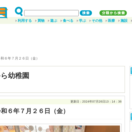
利用する
買物
遊ぶ
食べる
学ぶ
その他
医療
施設
令和６年７月２６日（金）
から幼稚園
更新日：2024年07月26日13：14：36
令和６年７月２６日（金）