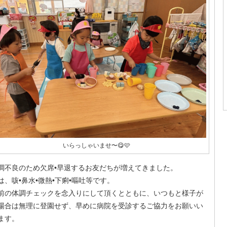
いらっしゃいませ〜😋🩷
調不良のため欠席•早退するお友だちが増えてきました。
は、咳•鼻水•微熱•下痢•嘔吐等です。
前の体調チェックを念入りにして頂くとともに、いつもと様子が
場合は無理に登園せず、早めに病院を受診するご協力をお願いい
ます。