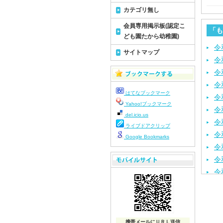
カテゴリ無し
会員専用掲示板(認定こ
「も
ども園たから幼稚園)
令
サイトマップ
令
令
令
はてなブックマーク
令
Yahoo!ブックマーク
令
del.icio.us
令
ライブドアクリップ
令
Google Bookmarks
令
令
令
令
令
令
令
携帯メールにＵＲＬ送信