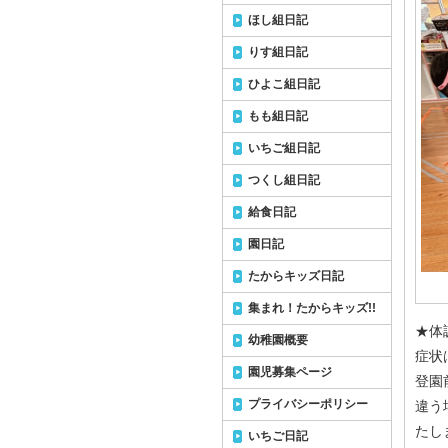
ほし組日記
りす組日記
ひよこ組日記
もも組日記
いちご組日記
つくし組日記
給食日記
園日記
たからキッズ日記
集まれ！たからキッズ!!
★体
幼稚園概要
症状
園児募集ページ
登園
プライバシーポリシー
違う
たし
いちご日記