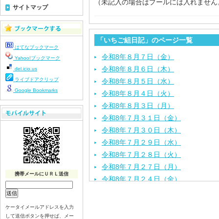
（未記入の場合はプールには入れません
サイトマップ
「いちご組日記」のページ一覧
はてなブックマーク
令和8年８月７日（金）
Yahoo!ブックマーク
令和8年８月６日（木）
del.icio.us
ライブドアクリップ
令和8年８月５日（水）
Google Bookmarks
令和8年８月４日（火）
令和8年８月３日（月）
令和8年７月３１日（金）
令和8年７月３０日（木）
令和8年７月２９日（水）
令和8年７月２８日（火）
令和8年７月２７日（月）
携帯メールにＵＲＬ送信
令和8年７月２４日（金）
令和8年７月２３日（木）
令和8年７月２２日（水）
ケータイメールアドレスを入力
令和8年７月２１日（火）
して送信ボタンを押せば、メー