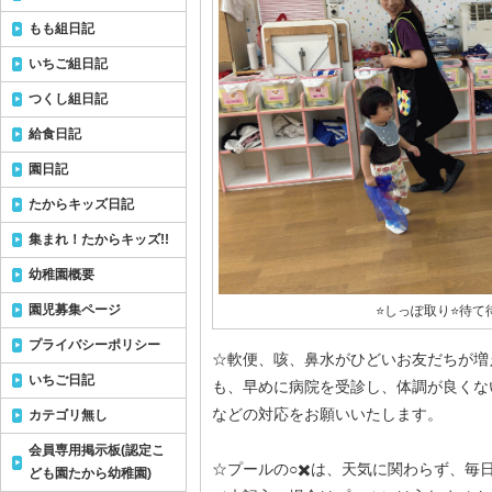
もも組日記
いちご組日記
つくし組日記
給食日記
園日記
たからキッズ日記
集まれ！たからキッズ!!
幼稚園概要
園児募集ページ
⭐️しっぽ取り⭐️待
プライバシーポリシー
☆軟便、咳、鼻水がひどいお友だちが増
いちご日記
も、早めに病院を受診し、体調が良くな
などの対応をお願いいたします。
カテゴリ無し
会員専用掲示板(認定こ
☆プールの○✖️は、天気に関わらず、毎
ども園たから幼稚園)