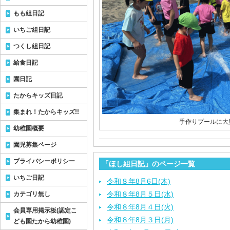
もも組日記
いちご組日記
つくし組日記
給食日記
園日記
たからキッズ日記
集まれ！たからキッズ!!
手作りプールに大
幼稚園概要
園児募集ページ
プライバシーポリシー
「ほし組日記」のページ一覧
いちご日記
令和８年8月6日(木)
令和８年8月５日(水)
カテゴリ無し
令和８年8月４日(火)
会員専用掲示板(認定こ
令和８年8月３日(月)
ども園たから幼稚園)