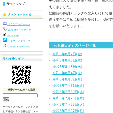
★今週に入り食欲不振・熱・咳・鼻水の
サイトマップ
えてきました。
登園前の体調チェックを念入りにして頂
違う場合は早めに病院を受診し、お家で
はてなブックマーク
をお願いいたします。
Yahoo!ブックマーク
del.icio.us
ライブドアクリップ
「もも組日記」のページ一覧
Google Bookmarks
令和8年8月7日(金)
令和8年8月6日(木)
令和8年8月5日(水)
令和8年8月4日(火)
令和8年8月3日(月)
令和8年7月31日(金)
携帯メールにＵＲＬ送信
令和8年7月30日(木)
令和8年7月29日(水)
令和8年7月28日(火)
ケータイメールアドレスを入力
令和8年7月27日(月)
して送信ボタンを押せば、メー