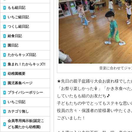
もも組日記
いちご組日記
つくし組日記
給食日記
園日記
たからキッズ日記
集まれ！たからキッズ!!
音楽に合わせてジャ
幼稚園概要
★先日の親子盆踊り大会お疲れ様でした(*^
園児募集ページ
「お祭り楽しかった🏮」「かき氷食べた
プライバシーポリシー
していたもも組のお友だち🎵
いちご日記
子どもたちの中でとってもステキな思い
役員の方々・保護者の皆様暑い中たくさ
カテゴリ無し
ございました！
会員専用掲示板(認定こ
ども園たから幼稚園)