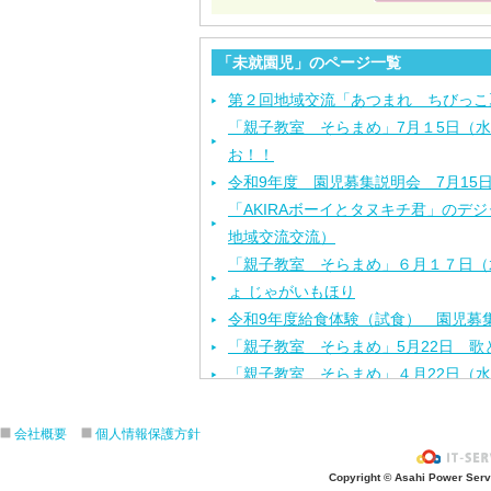
「未就園児」のページ一覧
第２回地域交流「あつまれ ちびっこ
「親子教室 そらまめ」7月１5日（
お！！
令和9年度 園児募集説明会 7月15
「AKIRAボーイとタヌキチ君」のデ
地域交流交流）
「親子教室 そらまめ」６月１７日（
ょ じゃがいもほり
令和9年度給食体験（試食） 園児募集
「親子教室 そらまめ」5月22日 歌
「親子教室 そらまめ」４月22日（
「お花見ランチ」４月3日（金）
「探検しよう！！作品展!」２月１１
会社概要
個人情報保護方針
「AKIRAボーイとタヌキチ君」のデ
Copyright © Asahi Power Servic
回地域交流交流）