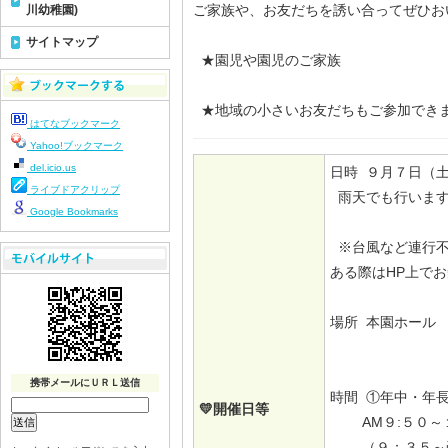
ご家族や、お友だちを誘い合ってぜひお
川幼稚園)
サイトマップ
★園児や園児のご家族
★地域の小さいお友だちもご参加でき
はてなブックマーク
Yahoo!ブックマーク
del.icio.us
日時 ９月７日（
ライブドアクリップ
雨天でも行いま
Google Bookmarks
※台風など連行不
ある際はHP上で
場所 本園ホール
携帯メールにＵＲＬ送信
時間 ①年中・年
💛開催日等
AM９:５０～
（９：３５～