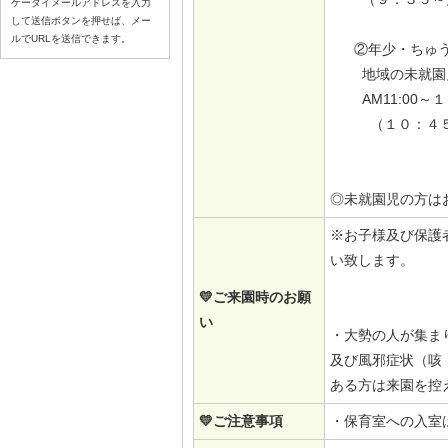
ケータイメールアドレスを入力
して送信ボタンを押せば、メー
ルでURLを送信できます。
②年少・ちゅう
地域の未就園
AM11:00～
（１０：４５
◎未就園児の方は
※お子様及び保護
い致します。
💛ご来園時のお願
い
・大勢の人が集ま
及び風邪症状（咳
ある方は来園を控
💛ご注意事項
・保育室への入室