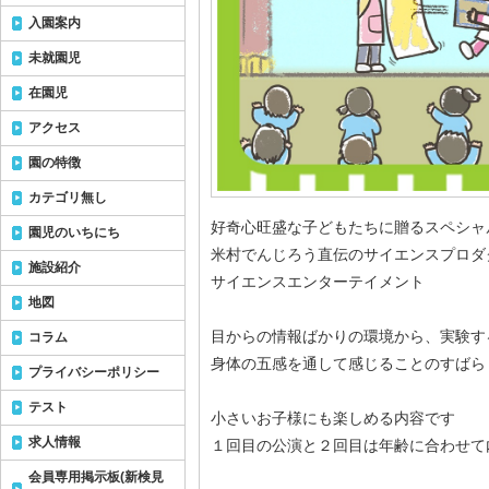
入園案内
未就園児
在園児
アクセス
園の特徴
カテゴリ無し
好奇心旺盛な子どもたちに贈るスペシャ
園児のいちにち
米村でんじろう直伝のサイエンスプロダ
施設紹介
サイエンスエンターテイメント
地図
目からの情報ばかりの環境から、実験す
コラム
身体の五感を通して感じることのすばら
プライバシーポリシー
テスト
小さいお子様にも楽しめる内容です
求人情報
１回目の公演と２回目は年齢に合わせて
会員専用掲示板(新検見