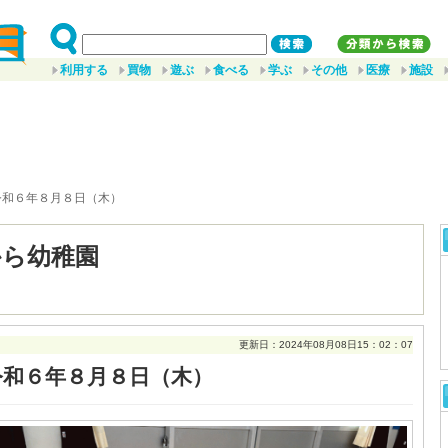
利用する
買物
遊ぶ
食べる
学ぶ
その他
医療
施設
令和６年８月８日（木）
から幼稚園
更新日：2024年08月08日15：02：07
令和６年８月８日（木）