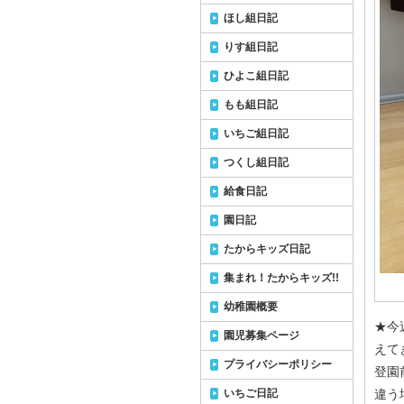
ほし組日記
りす組日記
ひよこ組日記
もも組日記
いちご組日記
つくし組日記
給食日記
園日記
たからキッズ日記
集まれ！たからキッズ!!
幼稚園概要
★今
園児募集ページ
えて
プライバシーポリシー
登園
いちご日記
違う