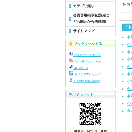
をお
カテゴリ無し
会員専用掲示板(認定こ
ども園たから幼稚園)
「も
サイトマップ
令
令
令
はてなブックマーク
令
Yahoo!ブックマーク
令
del.icio.us
令
ライブドアクリップ
令
Google Bookmarks
令
令
令
令
令
令
携帯メールにＵＲＬ送信