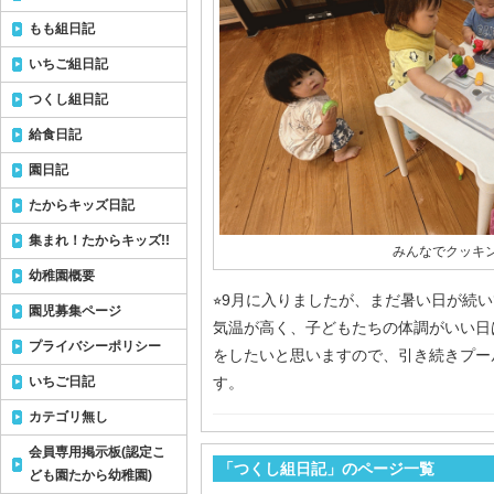
もも組日記
いちご組日記
つくし組日記
給食日記
園日記
たからキッズ日記
集まれ！たからキッズ!!
みんなでクッキン
幼稚園概要
⭐︎9月に入りましたが、まだ暑い日が続
園児募集ページ
気温が高く、子どもたちの体調がいい日
プライバシーポリシー
をしたいと思いますので、引き続きプー
いちご日記
す。
カテゴリ無し
会員専用掲示板(認定こ
「つくし組日記」のページ一覧
ども園たから幼稚園)