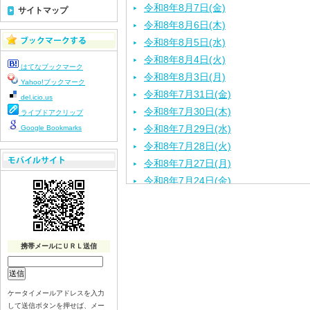
令和8年8月7日(金)
サイトマップ
令和8年8月6日(木)
令和8年8月5日(水)
令和8年8月4日(火)
はてなブックマーク
令和8年8月3日(月)
Yahoo!ブックマーク
令和8年7月31日(金)
del.icio.us
令和8年7月30日(木)
ライブドアクリップ
令和8年7月29日(水)
Google Bookmarks
令和8年7月28日(火)
令和8年7月27日(月)
令和8年7月24日(金)
令和8年7月22日(水)
令和8年7月21日(火)
令和8年7月17日（金）
携帯メールにＵＲＬ送信
令和8年7月16日（木）
令和8年7月15日（水）
令和8年7月14日（火）
ケータイメールアドレスを入力
令和8年7月13日（月）
して送信ボタンを押せば、メー