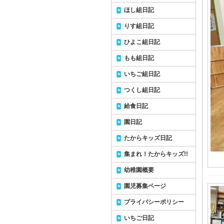
ほし組日記
りす組日記
ひよこ組日記
もも組日記
いちご組日記
つくし組日記
給食日記
園日記
たからキッズ日記
集まれ！たからキッズ!!
幼稚園概要
園児募集ページ
プライバシーポリシー
いちご日記