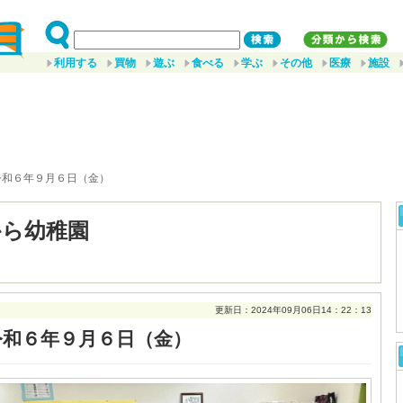
利用する
買物
遊ぶ
食べる
学ぶ
その他
医療
施設
令和６年９月６日（金）
から幼稚園
更新日：2024年09月06日14：22：13
令和６年９月６日（金）