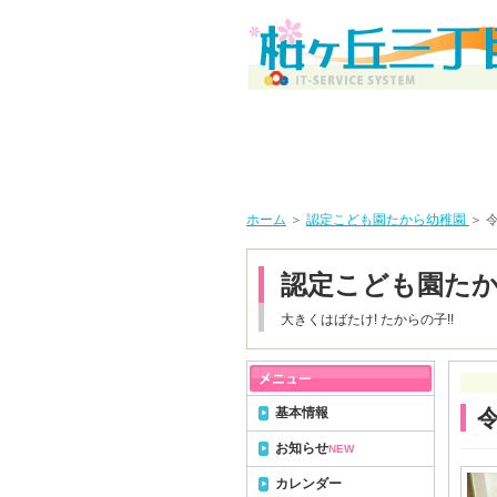
ホーム
＞
認定こども園たから幼稚園
＞ 
認定こども園た
大きくはばたけ! たからの子!!
基本情報
お知らせ
NEW
カレンダー