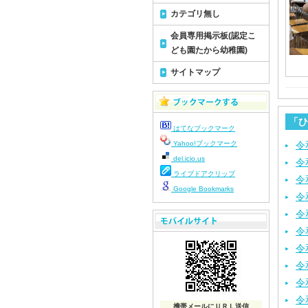
カテゴリ無し
会員専用掲示板(認定こ
ども園たから幼稚園)
サイトマップ
「ひ
はてなブックマーク
Yahoo!ブックマーク
令
del.icio.us
令
ライブドアクリップ
令
Google Bookmarks
令
令
令
令
令
令
令
携帯メールにＵＲＬ送信