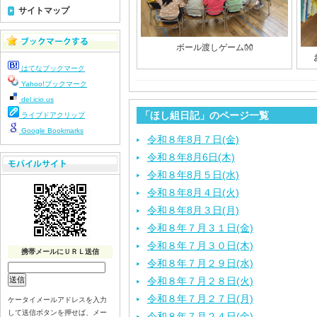
サイトマップ
ボール渡しゲーム👐
はてなブックマーク
Yahoo!ブックマーク
del.icio.us
「ほし組日記」のページ一覧
ライブドアクリップ
Google Bookmarks
令和８年8月７日(金)
令和８年8月6日(木)
令和８年8月５日(水)
令和８年8月４日(火)
令和８年8月３日(月)
令和８年７月３１日(金)
令和８年７月３０日(木)
携帯メールにＵＲＬ送信
令和８年７月２９日(水)
令和８年７月２８日(火)
令和８年７月２７日(月)
ケータイメールアドレスを入力
して送信ボタンを押せば、メー
令和８年７月２４日(金)