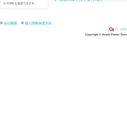
ルでURLを送信できます。
令和８年７月２３日(木)
令和８年７月２２日(水)
令和８年７月２１日(火)
会社概要
個人情報保護方針
令和８年７月１７日（金）
令和８年７月１６日（木）
Copyright © Asahi Power Servic
令和８年７月１５日（水）
令和８年７月１４日（火）
令和８年７月１３日（月）
令和８年７月９日（木）
令和８年７月８日（水）
令和８年７月７日（火）
令和８年７月６日（月）
令和８年７月３日（金）
令和８年７月２日（木）
令和８年７月１日（水）
令和８年６月３０（火）
令和８年６月２９（月）