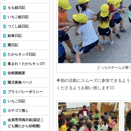
もも組日記
いちご組日記
つくし組日記
給食日記
園日記
たからキッズ日記
集まれ！たからキッズ!!
どっちのチームが勝
幼稚園概要
🌟朝の活動にスムーズに参加できるよう
園児募集ページ
くださるようお願い致します🙇‍♀️
プライバシーポリシー
いちご日記
カテゴリ無し
会員専用掲示板(認定こ
ども園たから幼稚園)