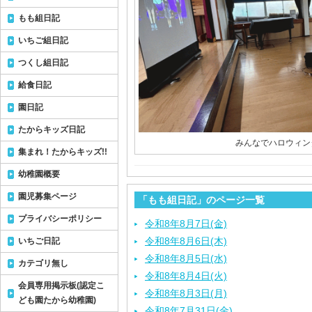
もも組日記
いちご組日記
つくし組日記
給食日記
園日記
たからキッズ日記
みんなでハロウィン
集まれ！たからキッズ!!
幼稚園概要
園児募集ページ
「もも組日記」のページ一覧
プライバシーポリシー
令和8年8月7日(金)
令和8年8月6日(木)
いちご日記
令和8年8月5日(水)
カテゴリ無し
令和8年8月4日(火)
会員専用掲示板(認定こ
令和8年8月3日(月)
ども園たから幼稚園)
令和8年7月31日(金)