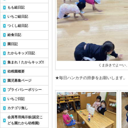
もも組日記
いちご組日記
つくし組日記
給食日記
園日記
たからキッズ日記
集まれ！たからキッズ!!
くま歩きでよーい
幼稚園概要
★毎日ハンカチの持参をお願いします。
園児募集ページ
プライバシーポリシー
いちご日記
カテゴリ無し
会員専用掲示板(認定こ
ども園たから幼稚園)