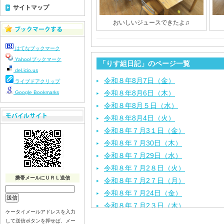
サイトマップ
おいしいジュースできたよ♫
はてなブックマーク
Yahoo!ブックマーク
「りす組日記」のページ一覧
del.icio.us
令和８年8月7日（金）
ライブドアクリップ
令和８年8月6日（木）
Google Bookmarks
令和８年8月５日（水）
令和８年8月4日（火）
令和８年７月3１日（金）
令和８年７月30日（木）
令和８年７月29日（水）
令和８年７月2８日（火）
携帯メールにＵＲＬ送信
令和８年７月2７日（月）
令和８年７月24日（金）
令和８年７月2３日（木）
ケータイメールアドレスを入力
令和８年７月22日（水）
して送信ボタンを押せば、メー