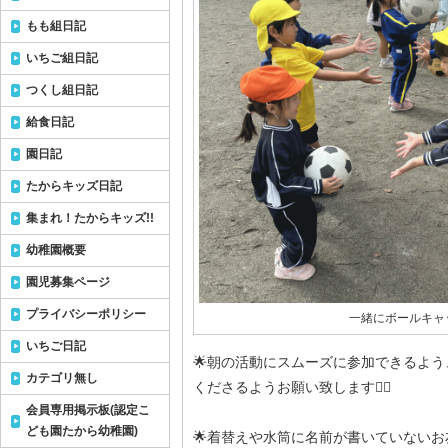
もも組日記
いちご組日記
つくし組日記
給食日記
園日記
たからキッズ日記
集まれ！たからキッズ!!
幼稚園概要
園児募集ページ
プライバシーポリシー
一緒にボールキャ
いちご日記
🌟朝の活動にスムーズに参加できるよう
カテゴリ無し
くださるようお願い致します🙇‍♀️
会員専用掲示板(認定こ
ども園たから幼稚園)
🌟着替えや水筒に名前が書いていない