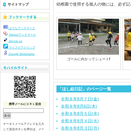
幼稚園で使用する個人の物には、必ず記
サイトマップ
はてなブックマーク
Yahoo!ブックマーク
del.icio.us
ライブドアクリップ
Google Bookmarks
ゴールに向かってシュート❗️
「ほし組日記」のページ一覧
令和８年8月７日(金)
携帯メールにＵＲＬ送信
令和８年8月6日(木)
令和８年8月５日(水)
令和８年8月４日(火)
ケータイメールアドレスを入力
令和８年8月３日(月)
して送信ボタンを押せば、メー